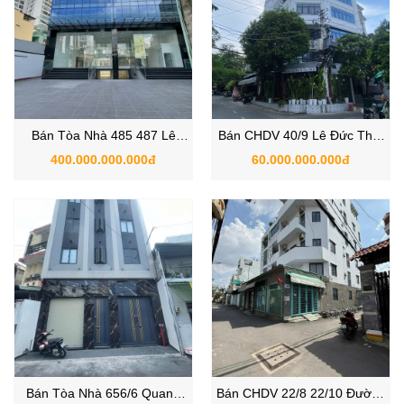
Bán Tòa Nhà 485 487 Lê
Bán CHDV 40/9 Lê Đức Thọ,
Quang Định, Phường 1, Quận
Phường 7, Quận Gò Vấp,
400.000.000.000đ
60.000.000.000đ
Gò Vấp chuẩn văn phòng
TP.HCM.
Bán Tòa Nhà 656/6 Quang
Bán CHDV 22/8 22/10 Đường