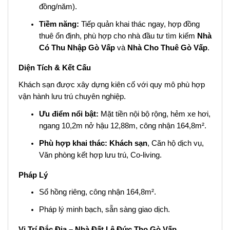
đồng/năm).
Tiềm năng:
Tiếp quản khai thác ngay, hợp đồng
thuê ổn định, phù hợp cho nhà đầu tư tìm kiếm
Nhà
Có Thu Nhập Gò Vấp
và
Nhà Cho Thuê Gò Vấp
.
Diện Tích & Kết Cấu
Khách sạn được xây dựng kiên cố với quy mô phù hợp
vận hành lưu trú chuyên nghiệp.
Ưu điểm nổi bật:
Mặt tiền nội bộ rộng, hẻm xe hơi,
ngang 10,2m nở hậu 12,88m, công nhận 164,8m².
Phù hợp khai thác:
Khách sạn
, Căn hộ dịch vụ,
Văn phòng kết hợp lưu trú, Co-living.
Pháp Lý
Sổ hồng riêng, công nhận 164,8m².
Pháp lý minh bạch, sẵn sàng giao dịch.
Vị Trí Đắc Địa – Nhà Đất Lê Đức Thọ Gò Vấp