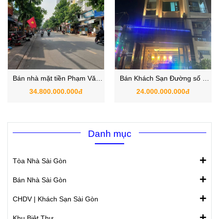
Bán nhà mặt tiền Phạm Văn
Bán Khách Sạn Đường số 8
Bạch Gò Vấp – Mặt bằng 8m,
Phường Thông Tây Hội – Gò
34.800.000.000đ
24.000.000.000đ
sổ hồng riêng
Vấp dòng tiền 180tr/tháng
Danh mục
Tòa Nhà Sài Gòn
Bán Nhà Sài Gòn
CHDV | Khách Sạn Sài Gòn
Khu Biệt Thự