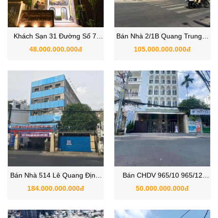
Khách Sạn 31 Đường Số 7,
Bán Nhà 2/1B Quang Trung &
Phường Gò Vấp, Quận Gò
Thống Nhất , Phường Thông
48.000.000.000đ
105.000.000.000đ
Vấp TP.HCM
Tây Hội, Gò Vấp TPHCM
Bán Nhà 514 Lê Quang Định,
Bán CHDV 965/10 965/12
Phường Thạnh Thông, Quận
Quang Trung, An Hội Tây,
184.000.000.000đ
50.000.000.000đ
Gò Vấp, TP.HCM
Quận Gò Vấp, TP.HCM