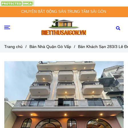
CHUYÊN BẤT ĐỘNG SẢN TRUNG TÂM SÀI GÒN
Trang chủ
/
Bán Nhà Quận Gò Vấp
/
Bán Khách Sạn 283/3 Lê Đ