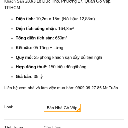
Khách Sạn
283/3 Lê Đức Thọ, Phường 17, Quận Gò Vấp,
TP.HCM
Diện tích:
10,2m x 15m (Nở hậu: 12,88m)
Diện tích công nhận:
164,8m²
Tổng diện tích sàn:
650m²
Kết cấu:
05 Tầng + Lửng
Quy mô:
25 phòng khách sạn đầy đủ tiện nghi
Hợp đồng thuê:
150 triệu đồng/tháng
Giá bán:
35 tỷ
Liên hệ xem nhà và làm việc mua bán: 0909 09 27 86 Mr Tuấn
Loại:
Bán Nhà Gò Vấp
Tình trạng:
Còn hàng