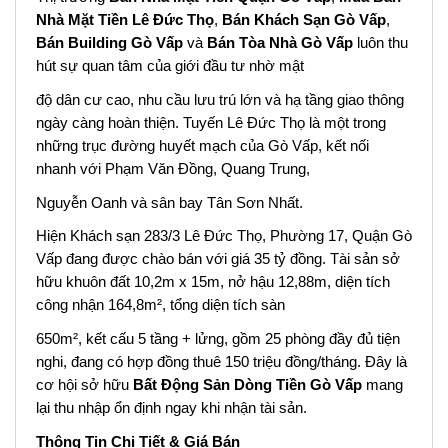
Nhà Mặt Tiền Lê Đức Thọ
,
Bán Khách Sạn Gò Vấp
,
Bán Building Gò Vấp
và
Bán Tòa Nhà Gò Vấp
luôn thu
hút sự quan tâm của giới đầu tư nhờ mật
độ dân cư cao, nhu cầu lưu trú lớn và hạ tầng giao thông
ngày càng hoàn thiện. Tuyến Lê Đức Thọ là một trong
những trục đường huyết mạch của Gò Vấp, kết nối
nhanh với Phạm Văn Đồng, Quang Trung,
Nguyễn Oanh và sân bay Tân Sơn Nhất.
Hiện Khách sạn 283/3 Lê Đức Thọ, Phường 17, Quận Gò
Vấp đang được chào bán với giá 35 tỷ đồng. Tài sản sở
hữu khuôn đất 10,2m x 15m, nở hậu 12,88m, diện tích
công nhận 164,8m², tổng diện tích sàn
650m², kết cấu 5 tầng + lửng, gồm 25 phòng đầy đủ tiện
nghi, đang có hợp đồng thuê 150 triệu đồng/tháng. Đây là
cơ hội sở hữu
Bất Động Sản Dòng Tiền Gò Vấp
mang
lại thu nhập ổn định ngay khi nhận tài sản.
Thông Tin Chi Tiết & Giá Bán