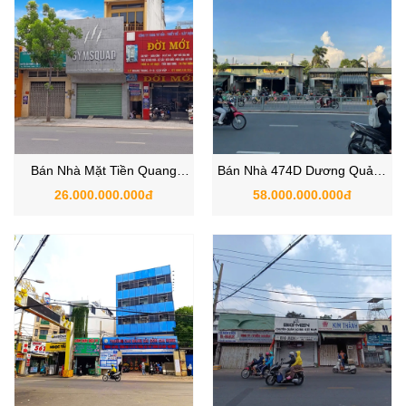
Bán Nhà Mặt Tiền Quang
Bán Nhà 474D Dương Quảng
Trung Gò Vấp – Vị Trí Kinh
Hàm, Phường 6, Quận Gò
26.000.000.000đ
58.000.000.000đ
Doanh Đắc Địa, Giá Trị Đầu
Vấp, TP.HCM
Tư Cao