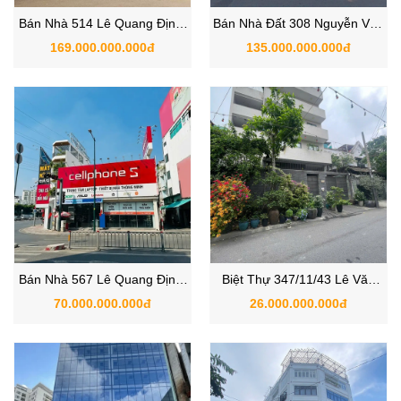
Bán Nhà 514 Lê Quang Định,
Bán Nhà Đất 308 Nguyễn Văn
Phường Hạnh Thông, Quận
Nghi, Phường 7, Quận Gò
169.000.000.000đ
135.000.000.000đ
Gò Vấp, TP.HCM
Vấp, TP.HCM
Bán Nhà 567 Lê Quang Định,
Biệt Thự 347/11/43 Lê Văn
Phường 1, Quận Gò Vấp,
Thọ, P9, Quận Gò Vấp
70.000.000.000đ
26.000.000.000đ
TP.HCM
TPHCM