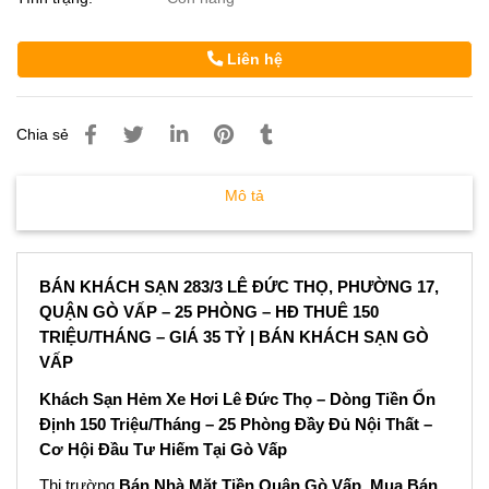
Liên hệ
Chia sẻ
Mô tả
BÁN KHÁCH SẠN 283/3 LÊ ĐỨC THỌ, PHƯỜNG 17,
QUẬN GÒ VẤP – 25 PHÒNG – HĐ THUÊ 150
TRIỆU/THÁNG – GIÁ 35 TỶ | BÁN KHÁCH SẠN GÒ
VẤP
Khách Sạn Hẻm Xe Hơi Lê Đức Thọ – Dòng Tiền Ổn
Định 150 Triệu/Tháng – 25 Phòng Đầy Đủ Nội Thất –
Cơ Hội Đầu Tư Hiếm Tại Gò Vấp
Thị trường
Bán Nhà Mặt Tiền Quận Gò Vấp
,
Mua Bán