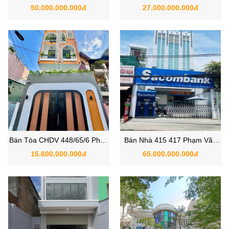
Trung, Phường 11, Quận Gò
số 21, Phường 8, Quận Gò
50.000.000.000đ
27.000.000.000đ
Vấp, TP.HCM.
Vấp, TP.HCM
Bán Tòa CHDV 448/65/6 Phan
Bán Nhà 415 417 Phạm Văn
Huy Ích, Phường An Hội Tây ,
Chiêu, Phường An Hội Tây, Gò
15.600.000.000đ
65.000.000.000đ
Gò Vấp
Vấp