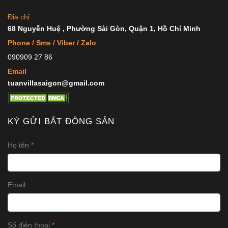
Địa chỉ
68 Nguyễn Huệ , Phường Sài Gòn, Quận 1, Hồ Chí Minh
Phone / Sms / Viber / Zalo
090909 27 86
Email
tuanvillasaigon@gmail.com
KÝ GỬI BẤT ĐỘNG SẢN
Họ tên
Email
Số điện thoại