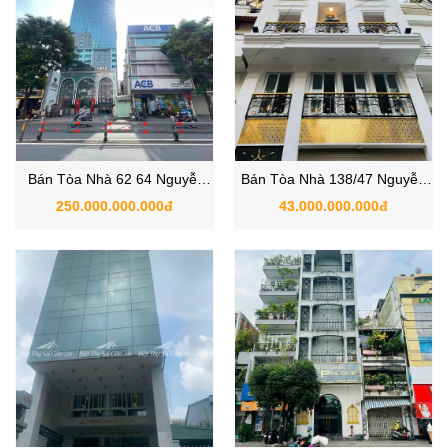
Bán Tòa Nhà 62 64 Nguyễn
Bán Tòa Nhà 138/47 Nguyễn
Biểu, Phường Chợ Quán,
Trãi, Phường 3, Quận 5,
250.000.000.000đ
43.000.000.000đ
Quận 5, TP.HCM
TPHCM