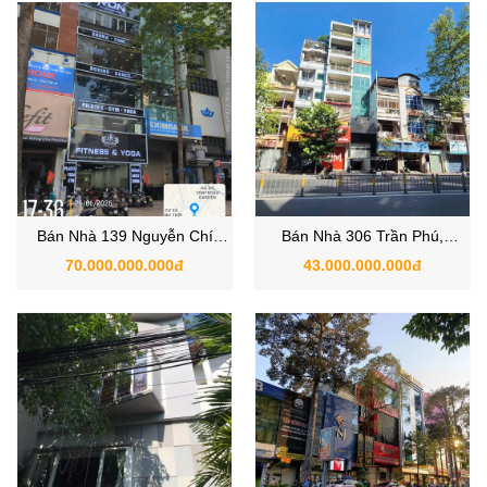
Bán Nhà 139 Nguyễn Chí
Bán Nhà 306 Trần Phú,
Thanh, Phường An Đông,
Phường An Đông, Quận 5
70.000.000.000đ
43.000.000.000đ
Quận 5, TP.HCM
đường rộng 26m vị trí đẹp