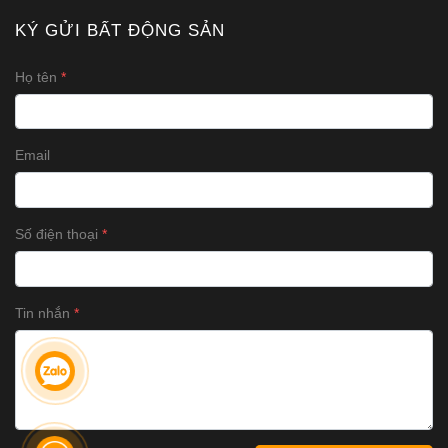
KÝ GỬI BẤT ĐỘNG SẢN
Họ tên
Email
Số điện thoại
Tin nhắn