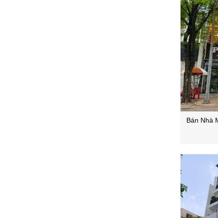
Bán Nhà M
Phường Xuâ
Và