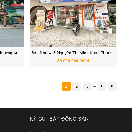
 Phường Xuân
Bán Nhà 418 Nguyễn Thị Minh Khai, Phường
M
Bàn Cờ, Quận 3 TPHCM
89.000.000.000đ
...
1
2
3
KÝ GỬI BẤT ĐỘNG SẢN