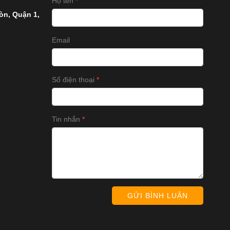
Họ tên
òn, Quận 1,
Email
Số điện thoại
Tin nhắn
GỬI BÌNH LUẬN