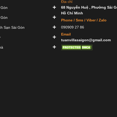
Địa chỉ
68 Nguyễn Huệ , Phường Sài G
 Gòn
Hồ Chí Minh
 Gòn
Phone / Sms / Viber / Zalo
090909 27 86
h Sạn Sài Gòn
Email
ự
tuanvillasaigon@gmail.com
hà