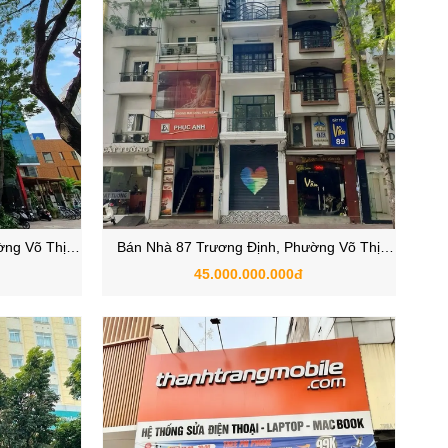
ờng Võ Thị
Bán Nhà 87 Trương Định, Phường Võ Thị
inh
Sáu, Quận 3, TPHCM
45.000.000.000đ