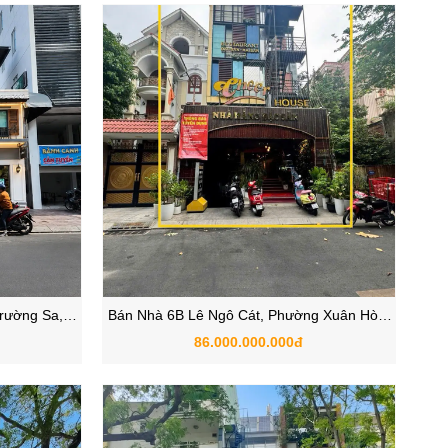
rường Sa,
Bán Nhà 6B Lê Ngô Cát, Phường Xuân Hòa,
, TP.HCM
Quận 3, TP.HCM
86.000.000.000đ