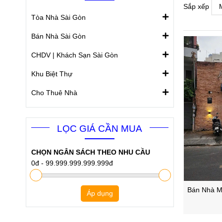
Sắp xếp
Tòa Nhà Sài Gòn
Bán Nhà Sài Gòn
CHDV | Khách Sạn Sài Gòn
Khu Biệt Thự
Cho Thuê Nhà
LỌC GIÁ CẦN MUA
CHỌN NGÂN SÁCH THEO NHU CẦU
0đ
-
99.999.999.999.999đ
Bán Nhà M
Áp dụng
Xuân Hòa Q