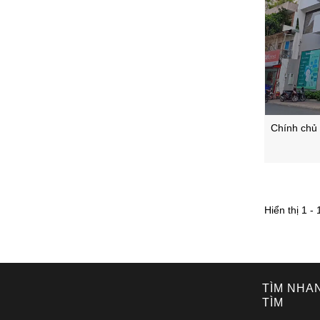
Chính chủ 
G
Hiển thị 1 -
TÌM NHA
TÌM