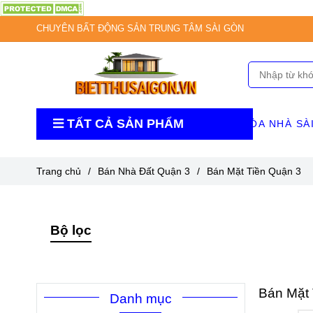
CHUYÊN BẤT ĐỘNG SẢN TRUNG TÂM SÀI GÒN
TẤT CẢ SẢN PHẨM
TÒA NHÀ SÀ
Trang chủ
/
Bán Nhà Đất Quận 3
/
Bán Mặt Tiền Quận 3
Bộ lọc
Bán Mặt 
Danh mục