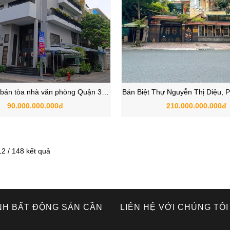
bán tòa nhà văn phòng Quận 3 -
Bán Biệt Thự Nguyễn Thị Diệu,
óc 2 mặt tiền cực hiếm
Hòa , Quận 3 TPHC
90.000.000.000đ
210.000.000.000đ
 12 / 148 kết quả
NH BẤT ĐỘNG SẢN CẦN
LIÊN HỆ VỚI CHÚNG TÔI