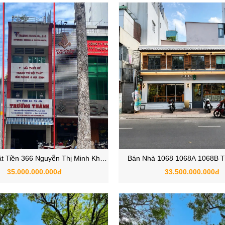
 Tiền 366 Nguyễn Thị Minh Khai,
Bán Nhà 1068 1068A 1068B T
g Bàn Cờ, Quận 3, TP.HCM
Phường Nhiêu Lộc, Quận 3
35.000.000.000đ
33.500.000.000đ