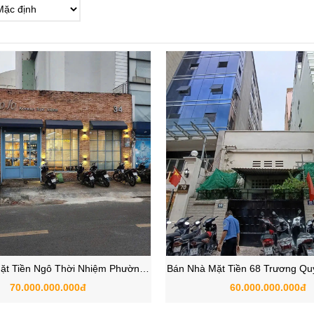
ặt Tiền Ngô Thời Nhiệm Phường
Bán Nhà Mặt Tiền 68 Trương Qu
uận 3 – Vị Trí Đẹp, Giá Trị Đầu
Xuân Hòa, Quận 3, TP
70.000.000.000đ
60.000.000.000đ
Tư Cao