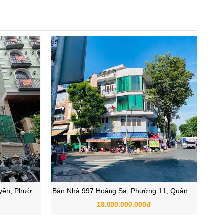
yền, Phường
Bán Nhà 997 Hoàng Sa, Phường 11, Quận 3,
.HCM
TP.HCM
19.000.000.000đ