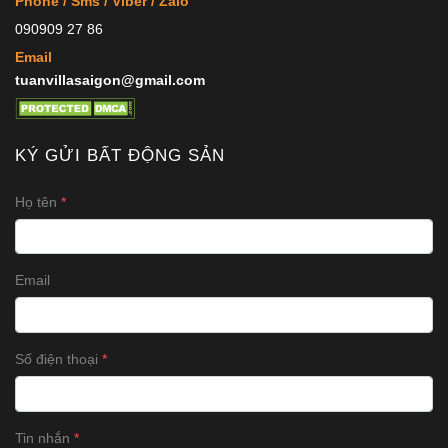
Phone / Sms / Viber / Zalo
090909 27 86
Email
tuanvillasaigon@gmail.com
KÝ GỬI BẤT ĐỘNG SẢN
Họ tên
Email
Số điện thoại
Tin nhắn