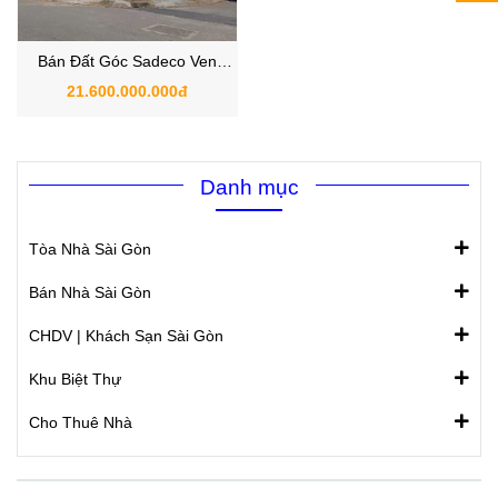
Bán Đất Góc Sadeco Ven
Sông Phường Tân Hưng Quận
21.600.000.000đ
7 đối diện trường RMIT
Danh mục
Tòa Nhà Sài Gòn
Bán Nhà Sài Gòn
CHDV | Khách Sạn Sài Gòn
Khu Biệt Thự
Cho Thuê Nhà