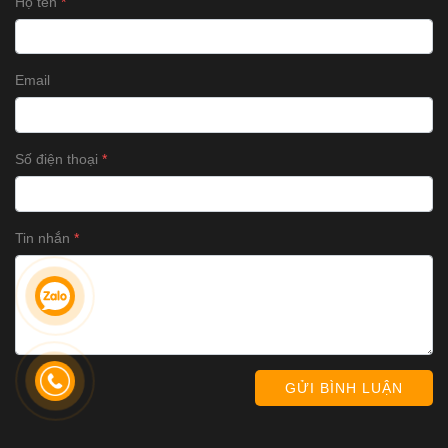
Họ tên
Email
Số điện thoại
Tin nhắn
GỬI BÌNH LUẬN