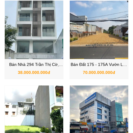
Bán Nhà 294 Trần Thị Cờ,
Bán Đất 175 - 175A Vườn Lài,
P.Thới An, Quận 12 Hầm 7
Phường An Phú Đông, Quận
38.000.000.000đ
70.000.000.000đ
Tầng 958m2 sàn
12, TP.HCM.