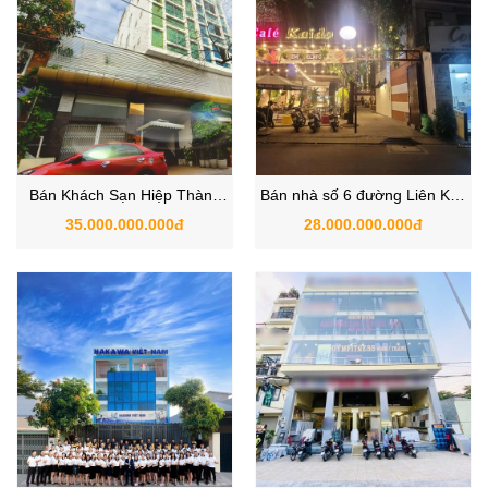
Bán Khách Sạn Hiệp Thành
Bán nhà số 6 đường Liên Khu
45, Phường Hiệp Thành, Quận
2-5, Hiệp Thành, Quận 12, Hồ
35.000.000.000đ
28.000.000.000đ
12 – TP.HCM
Chí Minh