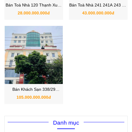
Bán Toà Nhà 120 Thạnh Xuân
Bán Toà Nhà 241 241A 243 Hà
22 , Phường Thạnh Xuân ,
Huy Giáp, P Thạnh Lộc, Quận
28.000.000.000đ
43.000.000.000đ
Quận 12
12.
Bán Khách Sạn 338/29
Nguyễn Văn Quá , P.Đông
105.000.000.000đ
Hưng Thuận , Quận 12
Danh mục