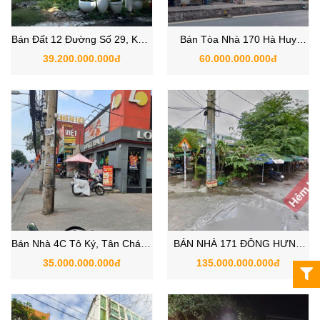
Bán Đất 12 Đường Số 29, KDC
Bán Tòa Nhà 170 Hà Huy
An Phú An Khánh, Quận 2
Giáp, Phường An Phú Đông,
39.200.000.000đ
60.000.000.000đ
TPHCM
Quận 12
Bán Nhà 4C Tô Ký, Tân Chánh
BÁN NHÀ 171 ĐÔNG HƯNG
Hiệp, Quận 12 TPHCM
THUẬN 2, QUẬN 12 TPHCM
35.000.000.000đ
135.000.000.000đ