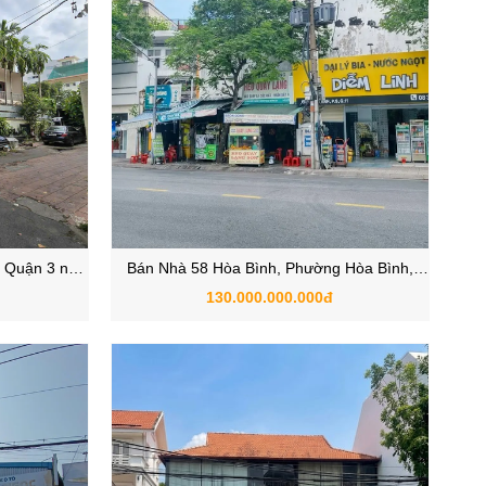
, Quận 3 nay
Bán Nhà 58 Hòa Bình, Phường Hòa Bình,
 TPHCM
Quận 11 mặt tiền ngang 25m siêu hiếm
130.000.000.000đ