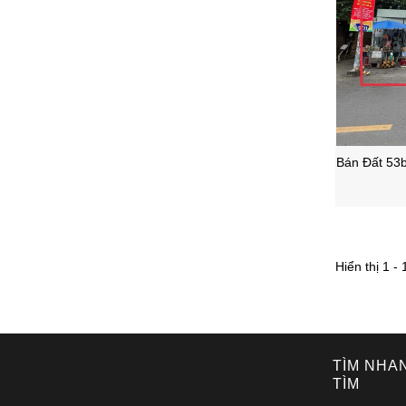
Bán Đất 53
Hiển thị 1 - 
TÌM NHA
TÌM