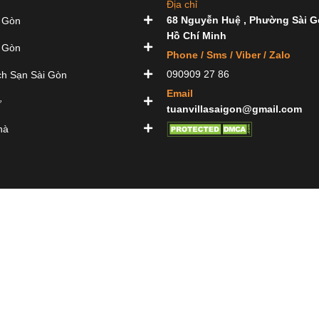
Địa chỉ
68 Nguyễn Huệ , Phường Sài G
 Gòn
Hồ Chí Minh
 Gòn
Phone / Sms / Viber / Zalo
090909 27 86
h Sạn Sài Gòn
Email
ự
tuanvillasaigon@gmail.com
hà