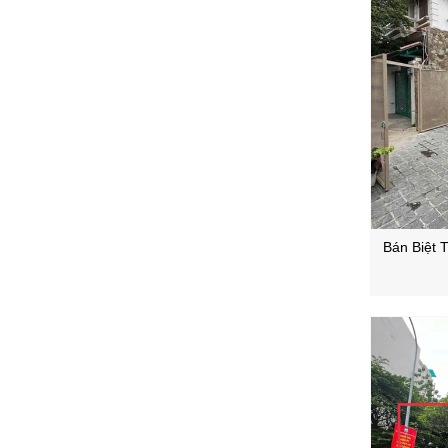
Bán Biệt 
Hòa ,