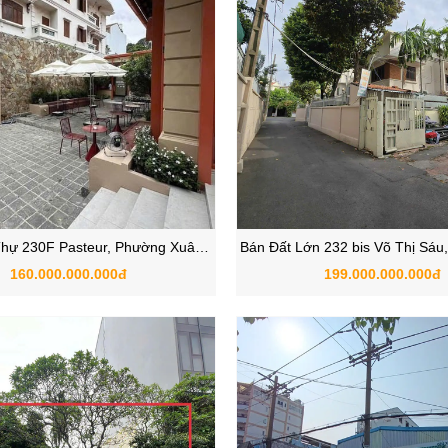
Thự 230F Pasteur, Phường Xuân
Bán Đất Lớn 232 bis Võ Thị Sáu
 Quận 3 TPHCM Ngang 21m
thuộc Phường Xuân Hòa
160.000.000.000đ
199.000.000.000đ