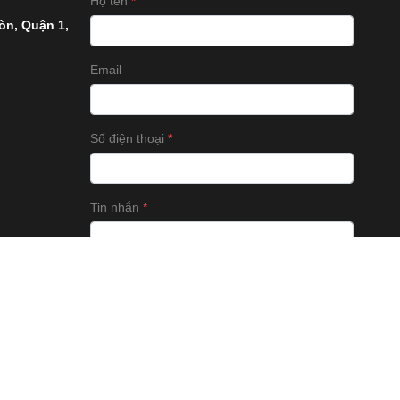
Họ tên
òn, Quận 1,
Email
Số điện thoại
Tin nhắn
GỬI BÌNH LUẬN