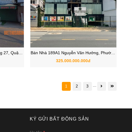
g 27, Quận
Bán Nhà 189A1 Nguyễn Văn Hưởng, Phường
Thảo Điền, Quận 2
325.000.000.000đ
...
1
2
3
KÝ GỬI BẤT ĐỘNG SẢN