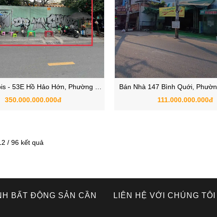
bis - 53E Hồ Hảo Hớn, Phường Cô
Bán Nhà 147 Bình Quới, Phườn
Giang, Quận 1 TPHCM
Bình Thạnh TPHCM
350.000.000.000đ
111.000.000.000đ
12 / 96 kết quả
NH BẤT ĐỘNG SẢN CẦN
LIÊN HỆ VỚI CHÚNG TÔI