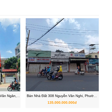
 Văn Ngân,
Bán Nhà Đất 308 Nguyễn Văn Nghi, Phường
, TP.HCM
7, Quận Gò Vấp, TP.HCM
135.000.000.000đ