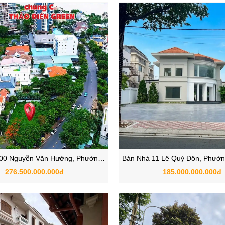
200 Nguyễn Văn Hưởng, Phường
Bán Nhà 11 Lê Quý Đôn, Phườn
o Điền, Quận 2, TP.HCM
TP. Thủ Đức, TP.HC
276.500.000.000đ
185.000.000.000đ