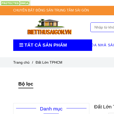
CHUYÊN BẤT ĐỘNG SẢN TRUNG TÂM SÀI GÒN
TẤT CẢ SẢN PHẨM
TÒA NHÀ SÀ
Trang chủ
/
Đất Lớn TPHCM
Bộ lọc
Đất Lớn
Danh mục