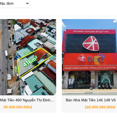
Mặt Tiền 460 Nguyễn Thị Định,
Bán Nhà Mặt Tiền 146 148 Võ
g Cát Lái, Quận 2, TP.HCM
Phường Bình Thọ, Thủ Đức
95.000.000.000đ
160.000.000.000đ