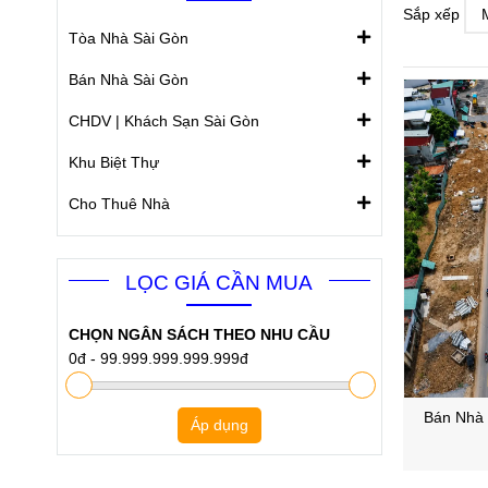
Sắp xếp
Tòa Nhà Sài Gòn
Bán Nhà Sài Gòn
CHDV | Khách Sạn Sài Gòn
Khu Biệt Thự
Cho Thuê Nhà
LỌC GIÁ CẦN MUA
CHỌN NGÂN SÁCH THEO NHU CẦU
0đ
-
99.999.999.999.999đ
Bán Nhà 
Áp dụng
Phườn