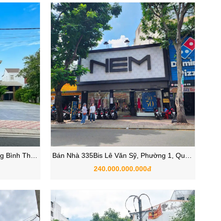
g Bình Thọ,
Bán Nhà 335Bis Lê Văn Sỹ, Phường 1, Quận
M
Tân Bình, TP.HCM
240.000.000.000đ