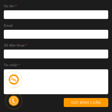
Họ tên
Email
Số điện thoại
Tin nhắn
GỬI BÌNH LUẬN