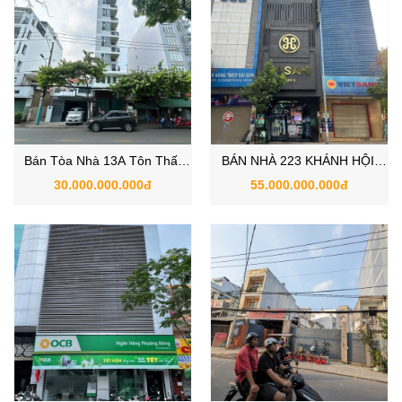
Bán Tòa Nhà 13A Tôn Thất
BÁN NHÀ 223 KHÁNH HỘI,
Thuyết, Phường Xóm Chiếu,
PHƯỜNG VĨNH HỘI, QUẬN 4
30.000.000.000đ
55.000.000.000đ
Quận 4
TPHCM