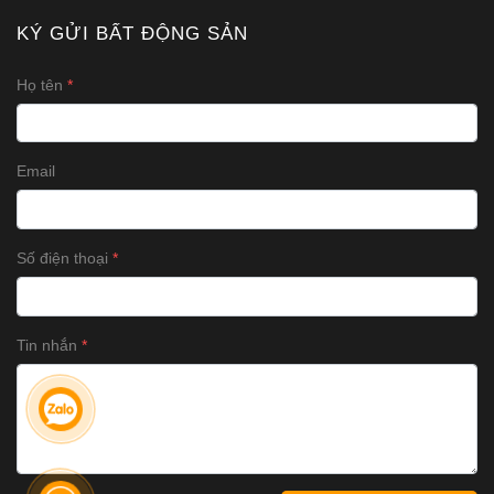
KÝ GỬI BẤT ĐỘNG SẢN
Họ tên
Email
Số điện thoại
Tin nhắn