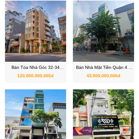
Bán Tòa Nhà Góc 32-34
Bán Nhà Mặt Tiền Quận 4 –
Đường số 41, Phường Khánh
Đường Đoàn Như Hài, Phường
120.000.000.000đ
43.000.000.000đ
Hội, Quận 4, TP.HCM
12, TP.HCM