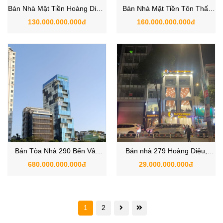
Bán Nhà Mặt Tiền Hoàng Diệu,
Bán Nhà Mặt Tiền Tôn Thất
Phường Xóm Chiều, Quận 4,
Thuyết, Phường 18, Quận 4,
130.000.000.000đ
160.000.000.000đ
TPHCM
Hồ Chí Minh
Bán Tòa Nhà 290 Bến Vân
Bán nhà 279 Hoàng Diệu,
Đồn Phường 2, Quận 4, Hồ
Phường 6, Quận 4, TP. HCM
680.000.000.000đ
29.000.000.000đ
Chí Minh
1
2