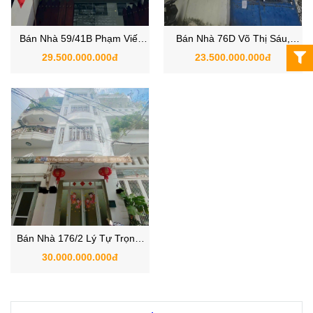
Bán Nhà 59/41B Phạm Viết
Bán Nhà 76D Võ Thị Sáu,
Chánh, Phường Cầu Ông
Phường Tân Định, Quận 1
29.500.000.000đ
23.500.000.000đ
Lãnh, TP.HCM
TPHCM
Bán Nhà 176/2 Lý Tự Trọng,
Phường Bến Thành, Quận 1,
30.000.000.000đ
Hồ Chí Minh