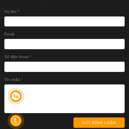
Họ tên
Email
Số điện thoại
Tin nhắn
GỬI BÌNH LUẬN