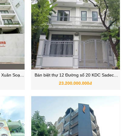
 Xuân Soạn,
Bán biệt thự 12 Đường số 20 KDC Sadeco
 TP.HCM
Ven Sông, P. Tân Hưng, Quận 7, TPHCM
23.200.000.000đ