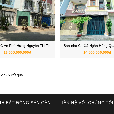
C An Phú Hưng Nguyễn Thị Thập
Bán nhà Cư Xá Ngân Hàng Qu
Khan Hiếm – Giá Tốt – Sổ Hồng
đẹp, giá tốt, tiện kinh d
16.000.000.000đ
14.500.000.000đ
12 / 75 kết quả
NH BẤT ĐỘNG SẢN CẦN
LIÊN HỆ VỚI CHÚNG TÔI