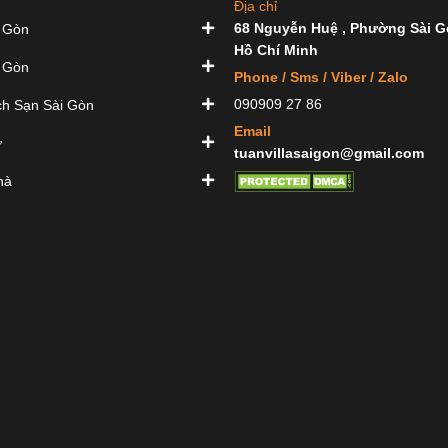
Địa chỉ
68 Nguyễn Huệ , Phường Sài G
 Gòn
Hồ Chí Minh
 Gòn
Phone / Sms / Viber / Zalo
090909 27 86
h Sạn Sài Gòn
Email
ự
tuanvillasaigon@gmail.com
hà