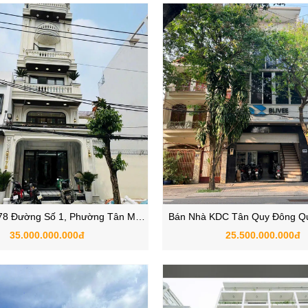
78 Đường Số 1, Phường Tân Mỹ,
Bán Nhà KDC Tân Quy Đông Qu
Quận 7 TP.HCM
Đường 40, Gần Phú Mỹ 
35.000.000.000đ
25.500.000.000đ