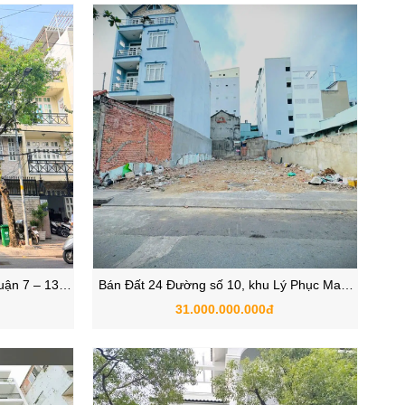
ận 7 – 130
Bán Đất 24 Đường số 10, khu Lý Phục Man,
Hưng
Phường Bình Thuận, Quận 7, TP.HCM
31.000.000.000đ