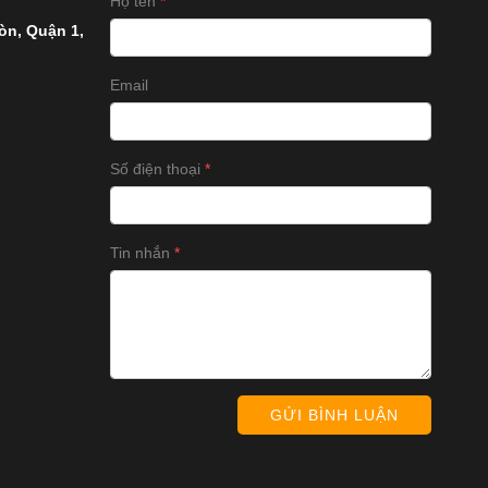
Họ tên
òn, Quận 1,
Email
Số điện thoại
Tin nhắn
GỬI BÌNH LUẬN