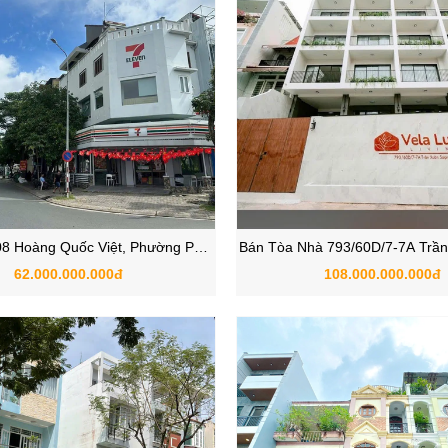
8 Hoàng Quốc Việt, Phường Phú
Bán Tòa Nhà 793/60D/7-7A Trần
Mỹ, Quận 7, TP.HCM
Phường Tân Hưng, Quận 7,
62.000.000.000đ
108.000.000.000đ