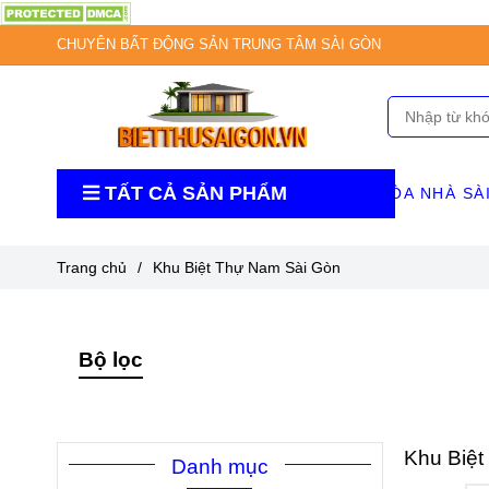
CHUYÊN BẤT ĐỘNG SẢN TRUNG TÂM SÀI GÒN
TẤT CẢ SẢN PHẨM
TÒA NHÀ SÀ
Trang chủ
/
Khu Biệt Thự Nam Sài Gòn
Bộ lọc
Khu Biệt
Danh mục