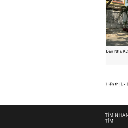
Bán Nhà KD
Quận 7 – 
Hiển thị 1 - 
TÌM NHA
TÌM