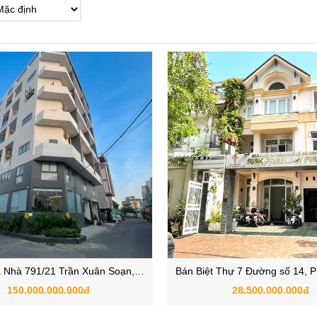
 Nhà 791/21 Trần Xuân Soạn,
Bán Biệt Thự 7 Đường số 14, 
 Tân Hưng, Quận 7, TP.HCM
Thuận Đông, Quận 
150.000.000.000đ
28.500.000.000đ