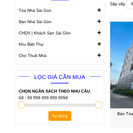
Sắp xếp
Tòa Nhà Sài Gòn
Bán Nhà Sài Gòn
CHDV | Khách Sạn Sài Gòn
Khu Biệt Thự
Cho Thuê Nhà
LỌC GIÁ CẦN MUA
CHỌN NGÂN SÁCH THEO NHU CẦU
0đ
-
99.999.999.999.999đ
Bán Tòa
Áp dụng
Phường