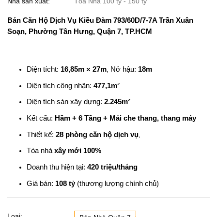
Nhà sản xuất:
Tòa Nhà 100 tỷ - 150 tỷ
Bán Căn Hộ Dịch Vụ Kiều Đàm
793/60D/7-7A Trần Xuân
Soạn, Phường Tân Hưng, Quận 7, TP.HCM
Diện tícht:
16,85m × 27m
,
Nở hậu:
18m
Diện tích công nhận:
477,1m²
Diện tích sàn xây dựng:
2.245m²
Kết cấu:
Hầm + 6 Tầng + Mái che thang, thang máy
Thiết kế:
28 phòng căn hộ dịch vụ
,
Tòa nhà
xây mới 100%
Doanh thu hiện tại:
420 triệu/tháng
Giá bán:
108 tỷ
(thương lượng chính chủ)
Loại: