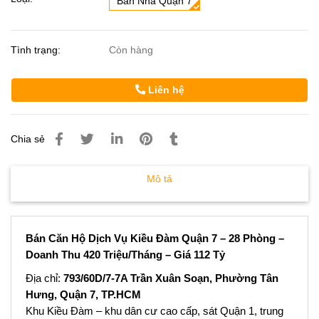
Bán Nhà Quận 7
Tình trạng:
Còn hàng
Liên hệ
Chia sẻ
Mô tả
Bán Căn Hộ Dịch Vụ Kiều Đàm Quận 7 – 28 Phòng –
Doanh Thu 420 Triệu/Tháng – Giá 112 Tỷ
Địa chỉ:
793/60D/7-7A Trần Xuân Soạn, Phường Tân
Hưng, Quận 7, TP.HCM
Khu Kiều Đàm – khu dân cư cao cấp, sát Quận 1, trung