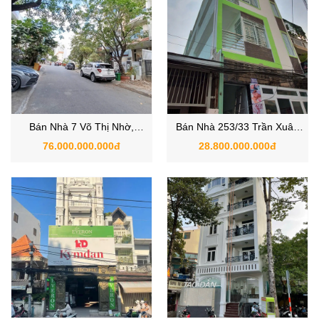
Bán Nhà 7 Võ Thị Nhờ,
Bán Nhà 253/33 Trần Xuân
phường Tân Thuận Đông,
Soạn, Phường Tân Kiểng,
76.000.000.000đ
28.800.000.000đ
Quận 7, TP.HCM
Quận 7 TPHCM