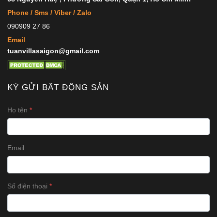
Phone / Sms / Viber / Zalo
090909 27 86
Email
tuanvillasaigon@gmail.com
KÝ GỬI BẤT ĐỘNG SẢN
Họ tên
Email
Số điện thoại