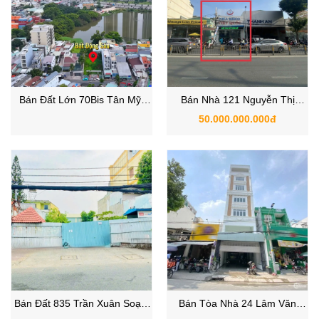
Bán Đất Lớn 70Bis Tân Mỹ,
Bán Nhà 121 Nguyễn Thị
Phường Tân Thuận Tây, Quận
Thập, Phường Tân Mỹ, Quận
50.000.000.000đ
7, TP.HCM
7, TP.HCM
Bán Đất 835 Trần Xuân Soạn,
Bán Tòa Nhà 24 Lâm Văn
Phường Tân Hưng, Quận 7
Bền, Phường Tân Thuận,