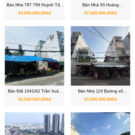
Bán Nhà 797 799 Huỳnh Tấn
Bán Nhà 93 Hoàng
Phát, Phường Phú Thuận,
Sa, Phường Đa Kao, Quận 1
33.000.000.000đ
47.000.000.000đ
Quận 7 TPHCM
TPHCM
Bán Đất 1041/62 Trần Xuân
Bán Nhà 119 Đường số
Soạn, Phường Tân Hưng,
53, Phường Tân Quy, Quận 7
52.000.000.000đ
23.500.000.000đ
Quận 7
TPHCM