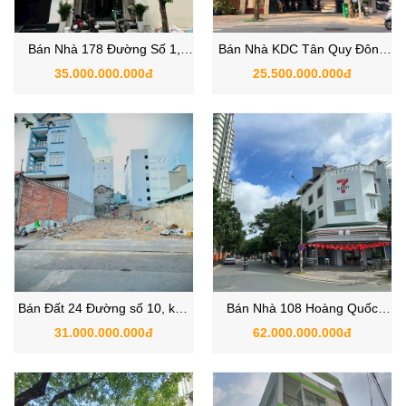
Bán Nhà 178 Đường Số 1,
Bán Nhà KDC Tân Quy Đông
Phường Tân Mỹ, Quận 7
Quận 7 – 130 Đường 40, Gần
35.000.000.000đ
25.500.000.000đ
TP.HCM
Phú Mỹ Hưng
Bán Đất 24 Đường số 10, khu
Bán Nhà 108 Hoàng Quốc
Lý Phục Man, Phường Bình
Việt, Phường Phú Mỹ, Quận 7,
31.000.000.000đ
62.000.000.000đ
Thuận, Quận 7, TP.HCM
TP.HCM