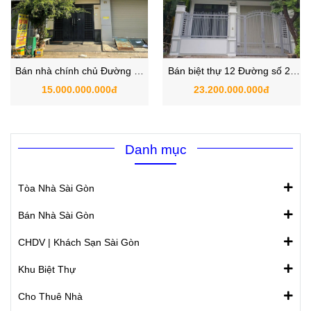
Bán nhà chính chủ Đường số
Bán biệt thự 12 Đường số 20
3 Tân Kiểng Quận 7 Hồ CHí
KDC Sadeco Ven Sông, P. Tân
15.000.000.000đ
23.200.000.000đ
Minh
Hưng, Quận 7, TPHCM
Danh mục
Tòa Nhà Sài Gòn
Bán Nhà Sài Gòn
CHDV | Khách Sạn Sài Gòn
Khu Biệt Thự
Cho Thuê Nhà