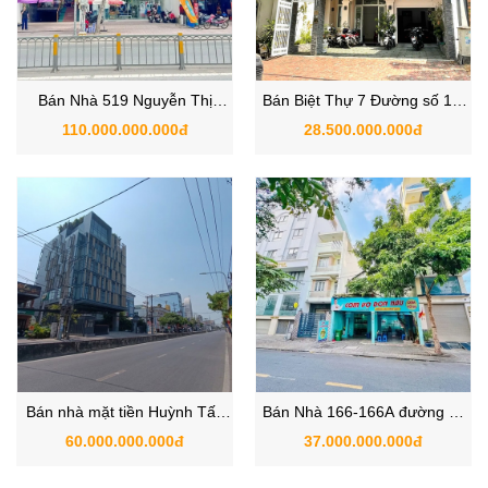
Bán Nhà 519 Nguyễn Thị
Bán Biệt Thự 7 Đường số 14,
Thập, Phường Tân Phong,
Phường Tân Thuận Đông,
110.000.000.000đ
28.500.000.000đ
Quận 7
Quận 7
Bán nhà mặt tiền Huỳnh Tấn
Bán Nhà 166-166A đường số
Phát Quận 7 giá rẻ: Ngộp
79, Phường Tân Quy, Quận 7,
60.000.000.000đ
37.000.000.000đ
bank, chốt gấp
TP.HCM