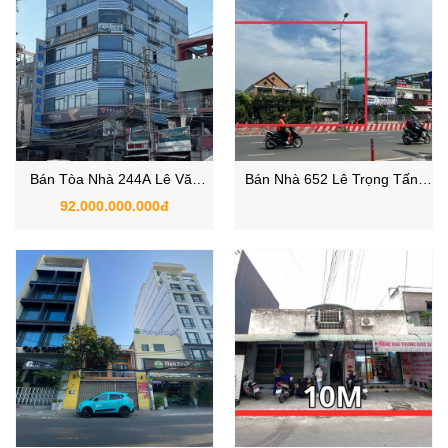
Bán Tòa Nhà 244A Lê Văn
Bán Nhà 652 Lê Trọng Tấn,
Quới, Phường Bình Hưng Hòa,
Phường Bình Hưng Hòa, Quận
92.000.000.000đ
Quận Bình Tân TPHCM
Bình Tân, TP.HCM