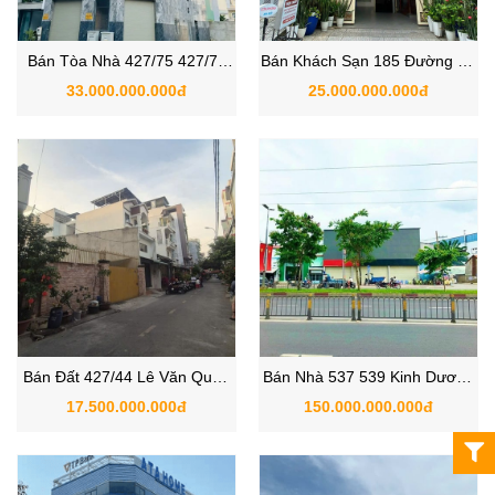
Bán Tòa Nhà 427/75 427/77
Bán Khách Sạn 185 Đường Số
đường Lê Văn Quới, Phường
16, Khu Tên Lửa Quận Bình
33.000.000.000đ
25.000.000.000đ
Bình Trị Đông, Quận Bình Tân,
Tân
TPHCM
Bán Đất 427/44 Lê Văn Quới,
Bán Nhà 537 539 Kinh Dương
Bình Tân, Phường Bình Trị
Vương, Phường An Lạc, Bình
17.500.000.000đ
150.000.000.000đ
Đông A, TPHCM
Tân TPHCM