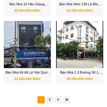
Bán Nhà 15 Hậu Giang,
Bán Nhà Hẻm 130 Lê Đình
Phường 4, Quận Tân Bình,
Cẩn, Phường, Quận Bình Tân,
65.000.000.000đ
26.500.000.000đ
TP.HCM
TP.HCM
Bán Nhà 64 66 Lê Văn Quới,
Bán Nhà 1 3 Đường Số 1,
Phường Bình Hưng Hòa, Quận
Phường An Lạc A, Quận Bình
42.000.000.000đ
39.500.000.000đ
Bình Tân
Tân, Hồ Chí Minh
1
2