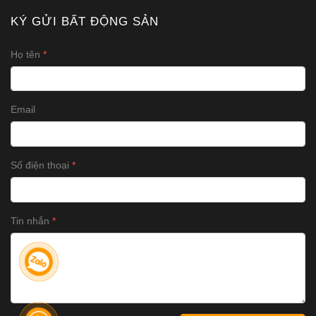
KÝ GỬI BẤT ĐỘNG SẢN
Họ tên
Email
Số điện thoại
Tin nhắn