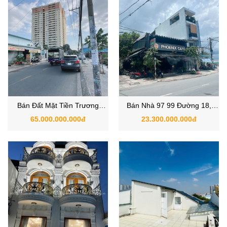
Bán Đất Mặt Tiền Trương
Bán Nhà 97 99 Đường 18,
Phước Bang Phường Bình Trị
Phường Bình Hưng Hòa, Quận
65.000.000.000đ
23.300.000.000đ
Đông, Quận Bình Tân, Hồ Chí
Bình Tân, Hồ Chí Minh
Minh