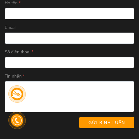
Họ tên
Email
Số điện thoại
Tin nhắn
GỬI BÌNH LUẬN