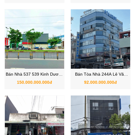
Bèo, phường Tân Tạo A, Bình
Đông A, TPHCM
Tân
Bán Nhà 537 539 Kinh Dương
Bán Tòa Nhà 244A Lê Văn
Vương, Phường An Lạc, Bình
Quới, Phường Bình Hưng Hòa,
150.000.000.000đ
92.000.000.000đ
Tân TPHCM
Quận Bình Tân TPHCM