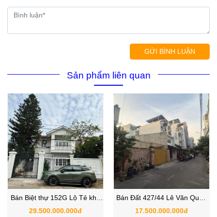
GỬI BÌNH LUẬN
Sản phẩm liên quan
Bán Biệt thự 152G Lộ Tẻ khu
Bán Đất 427/44 Lê Văn Quới,
dân cư phía bắc kênh Lương
Bình Tân, Phường Bình Trị
29.500.000.000đ
17.500.000.000đ