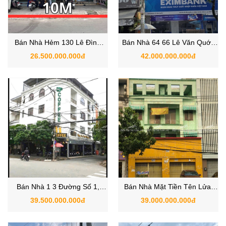
Bán Nhà Hẻm 130 Lê Đình
Bán Nhà 64 66 Lê Văn Quới,
Cẩn, Phường, Quận Bình Tân,
Phường Bình Hưng Hòa, Quận
26.500.000.000đ
42.000.000.000đ
TP.HCM
Bình Tân
Bán Nhà 1 3 Đường Số 1,
Bán Nhà Mặt Tiền Tên Lửa,
Phường An Lạc A, Quận Bình
Phường Bình Trị Đông B,
39.500.000.000đ
39.000.000.000đ
Tân, Hồ Chí Minh
Quận Bình Tân, Hồ Chí Minh