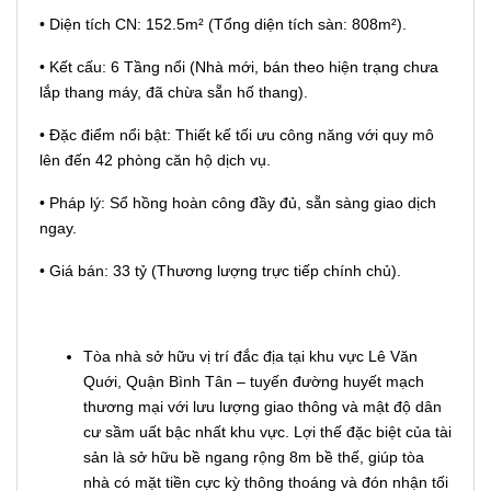
• Diện tích CN: 152.5m² (Tổng diện tích sàn: 808m²).
• Kết cấu: 6 Tầng nổi (Nhà mới, bán theo hiện trạng chưa
lắp thang máy, đã chừa sẵn hố thang).
• Đặc điểm nổi bật: Thiết kế tối ưu công năng với quy mô
lên đến 42 phòng căn hộ dịch vụ.
• Pháp lý: Sổ hồng hoàn công đầy đủ, sẵn sàng giao dịch
ngay.
• Giá bán: 33 tỷ (Thương lượng trực tiếp chính chủ).
Tòa nhà sở hữu vị trí đắc địa tại khu vực Lê Văn
Quới, Quận Bình Tân – tuyến đường huyết mạch
thương mại với lưu lượng giao thông và mật độ dân
cư sầm uất bậc nhất khu vực. Lợi thế đặc biệt của tài
sản là sở hữu bề ngang rộng 8m bề thế, giúp tòa
nhà có mặt tiền cực kỳ thông thoáng và đón nhận tối