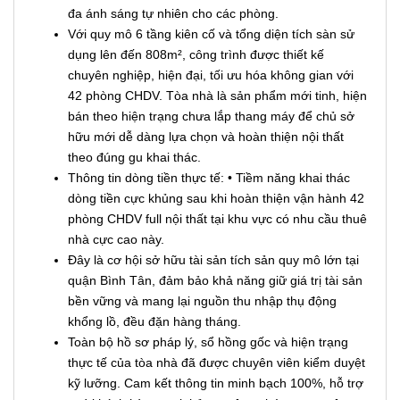
đa ánh sáng tự nhiên cho các phòng.
Với quy mô 6 tầng kiên cố và tổng diện tích sàn sử
dụng lên đến 808m², công trình được thiết kế
chuyên nghiệp, hiện đại, tối ưu hóa không gian với
42 phòng CHDV. Tòa nhà là sản phẩm mới tinh, hiện
bán theo hiện trạng chưa lắp thang máy để chủ sở
hữu mới dễ dàng lựa chọn và hoàn thiện nội thất
theo đúng gu khai thác.
Thông tin dòng tiền thực tế: • Tiềm năng khai thác
dòng tiền cực khủng sau khi hoàn thiện vận hành 42
phòng CHDV full nội thất tại khu vực có nhu cầu thuê
nhà cực cao này.
Đây là cơ hội sở hữu tài sản tích sản quy mô lớn tại
quận Bình Tân, đảm bảo khả năng giữ giá trị tài sản
bền vững và mang lại nguồn thu nhập thụ động
khổng lồ, đều đặn hàng tháng.
Toàn bộ hồ sơ pháp lý, sổ hồng gốc và hiện trạng
thực tế của tòa nhà đã được chuyên viên kiểm duyệt
kỹ lưỡng. Cam kết thông tin minh bạch 100%, hỗ trợ