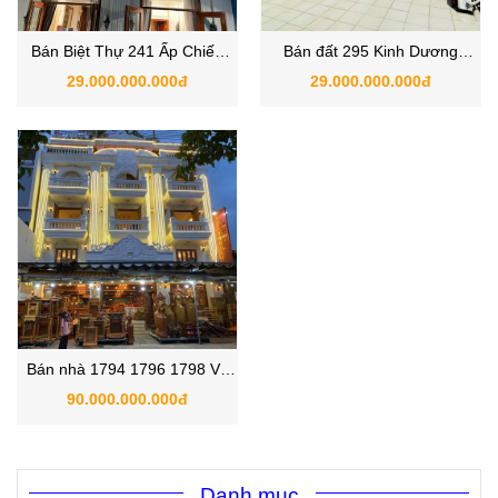
Bán Biệt Thự 241 Ấp Chiến
Bán đất 295 Kinh Dương
Lược, Bình Hưng Hòa A ,
Vương , Phường An Lạc ,
29.000.000.000đ
29.000.000.000đ
Quận Bình Tân , Hồ Chí Minh
Quận Bình Tân, Hồ Chí Minh
Bán nhà 1794 1796 1798 Võ
Văn Kiệt , Phường An Lạc ,
90.000.000.000đ
Bình Tân , TPHCM
Danh mục