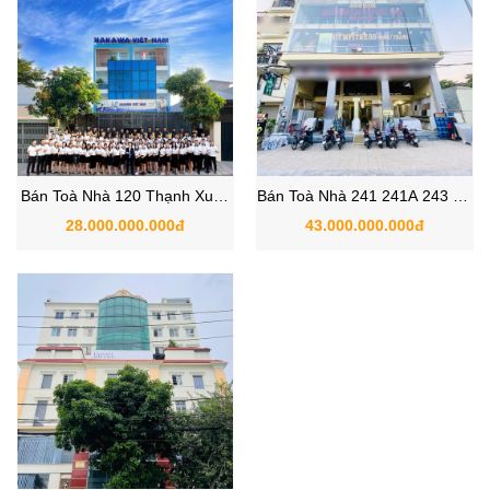
Bán Toà Nhà 120 Thạnh Xuân
Bán Toà Nhà 241 241A 243 Hà
22 , Phường Thạnh Xuân ,
Huy Giáp, P Thạnh Lộc, Quận
28.000.000.000đ
43.000.000.000đ
Quận 12
12.