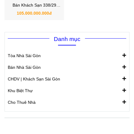
Bán Khách Sạn 338/29
Nguyễn Văn Quá , P.Đông
105.000.000.000đ
Hưng Thuận , Quận 12
Danh mục
Tòa Nhà Sài Gòn
Bán Nhà Sài Gòn
CHDV | Khách Sạn Sài Gòn
Khu Biệt Thự
Cho Thuê Nhà