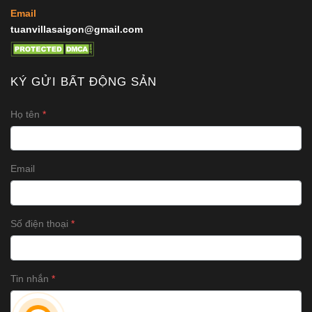
Email
tuanvillasaigon@gmail.com
KÝ GỬI BẤT ĐỘNG SẢN
Họ tên
Email
Số điện thoại
Tin nhắn