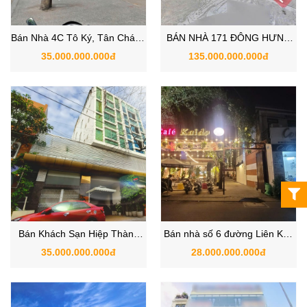
Bán Nhà 4C Tô Ký, Tân Chánh
BÁN NHÀ 171 ĐÔNG HƯNG
Hiệp, Quận 12 TPHCM
THUẬN 2, QUẬN 12 TPHCM
35.000.000.000đ
135.000.000.000đ
Bán Khách Sạn Hiệp Thành
Bán nhà số 6 đường Liên Khu
45, Phường Hiệp Thành, Quận
2-5, Hiệp Thành, Quận 12, Hồ
35.000.000.000đ
28.000.000.000đ
12 – TP.HCM
Chí Minh