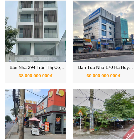
Bán Nhà 294 Trần Thị Cờ,
Bán Tòa Nhà 170 Hà Huy
P.Thới An, Quận 12 Hầm 7
Giáp, Phường An Phú Đông,
38.000.000.000đ
60.000.000.000đ
Tầng 958m2 sàn
Quận 12