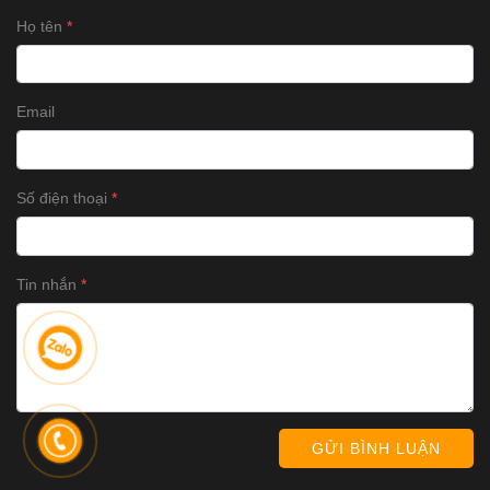
Họ tên
Email
Số điện thoại
Tin nhắn
GỬI BÌNH LUẬN