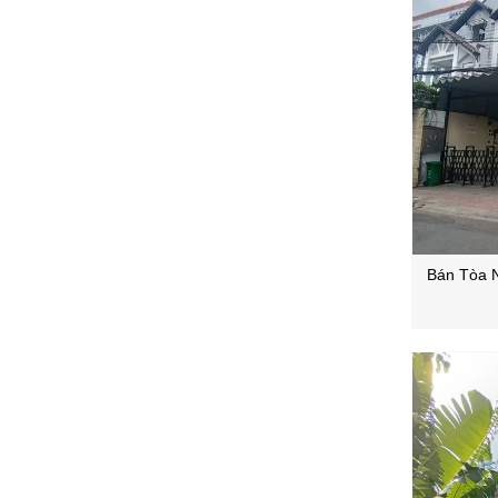
Bán Tòa 
Thảo