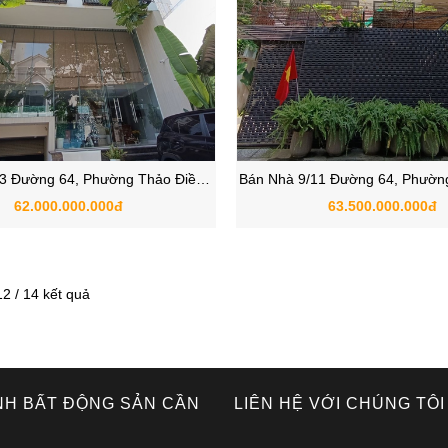
/3 Đường 64, Phường Thảo Điền,
Bán Nhà 9/11 Đường 64, Phường
Quận 2, TP Thủ Đức
Quận 2, TP Thủ Đứ
62.000.000.000đ
63.500.000.000đ
12 / 14 kết quả
NH BẤT ĐỘNG SẢN CẦN
LIÊN HỆ VỚI CHÚNG TÔI