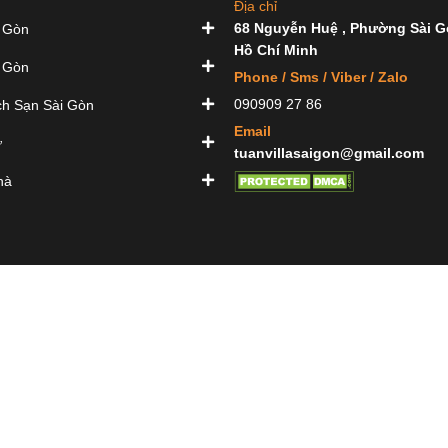
Địa chỉ
68 Nguyễn Huệ , Phường Sài G
 Gòn
Hồ Chí Minh
 Gòn
Phone / Sms / Viber / Zalo
090909 27 86
h Sạn Sài Gòn
Email
ự
tuanvillasaigon@gmail.com
hà