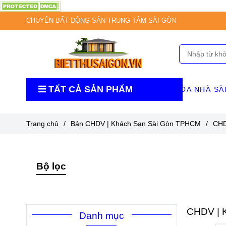
CHUYÊN BẤT ĐỘNG SẢN TRUNG TÂM SÀI GÒN
TẤT CẢ SẢN PHẨM
TÒA NHÀ SÀ
Trang chủ
/
Bán CHDV | Khách Sạn Sài Gòn TPHCM
/
CHD
Bộ lọc
CHDV | 
Danh mục