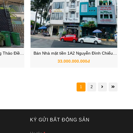
 Thảo Điền,
Bán Nhà mặt tiền 1A2 Nguyễn Đình Chiểu,
c
Phường Đa Kao, Quận 1
33.000.000.000đ
1
2
KÝ GỬI BẤT ĐỘNG SẢN