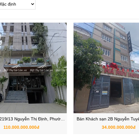
19/13 Nguyễn Thị Định, Phường
Bán Khách sạn 2B Nguyễn Tuy
Trưng Tây, Quận 2, TP.HCM
Bình Trưng Tây, Quận 2 ,
110.000.000.000đ
34.000.000.000đ