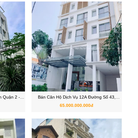
n Quận 2 -
Bán Căn Hộ Dịch Vụ 12A Đường Số 43,
ng
Phường Thảo Điền, Quận 2, TP Thủ Đức
65.000.000.000đ