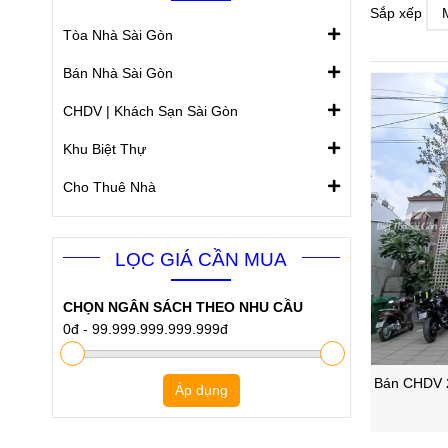
Sắp xếp
Tòa Nhà Sài Gòn
Bán Nhà Sài Gòn
CHDV | Khách Sạn Sài Gòn
Khu Biệt Thự
Cho Thuê Nhà
LỌC GIÁ CẦN MUA
CHỌN NGÂN SÁCH THEO NHU CẦU
0đ
-
99.999.999.999.999đ
Bán CHDV 2
Áp dụng
Bình 