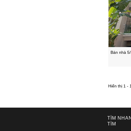
Bán nhà 5
Hiển thị 1 - 
TÌM NHA
TÌM