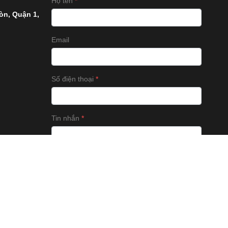
Họ tên
òn, Quận 1,
Email
Số điện thoại
Tin nhắn
GỬI BÌNH LUẬN