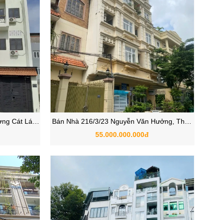
ng Cát Lái,
Bán Nhà 216/3/23 Nguyễn Văn Hưởng, Thảo
Điền, Quận 2, TP Thủ Đức
55.000.000.000đ