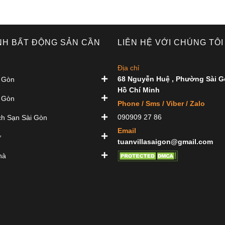
NH BẤT ĐỘNG SẢN CẦN
LIÊN HỆ VỚI CHÚNG TÔI
Địa chỉ
68 Nguyễn Huệ , Phường Sài G
 Gòn
Hồ Chí Minh
 Gòn
Phone / Sms / Viber / Zalo
090909 27 86
h Sạn Sài Gòn
Email
ự
tuanvillasaigon@gmail.com
hà