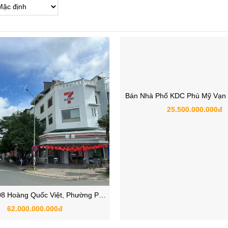
Bán Nhà Phố KDC Phú Mỹ Vạn 
P.Tân Mỹ Quận 7, TP
25.500.000.000đ
8 Hoàng Quốc Việt, Phường Phú
Mỹ, Quận 7, TP.HCM
62.000.000.000đ