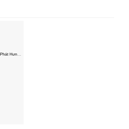
Phát Hưng,
HCM