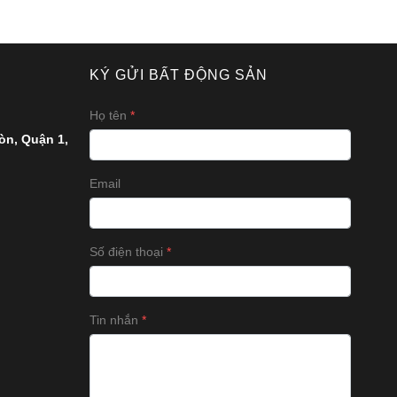
KÝ GỬI BẤT ĐỘNG SẢN
Họ tên
òn, Quận 1,
Email
Số điện thoại
Tin nhắn