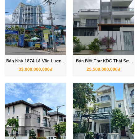
Bán Nhà 1874 Lê Văn Lương,
Bán Biệt Thự KDC Thái Sơn
Xã Hiệp Phước, Nhà Bè,
Nhà Bè ,TPHCM
33.000.000.000đ
25.500.000.000đ
TP.HCM