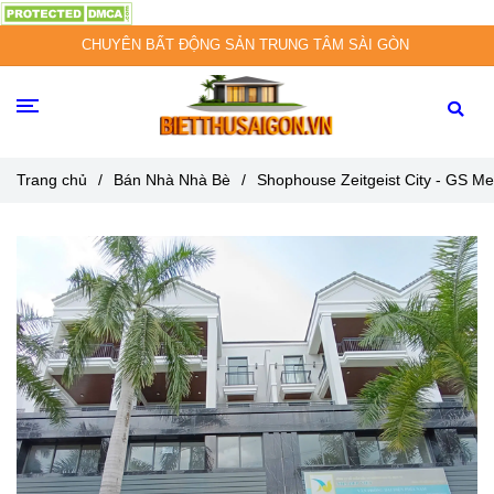
CHUYÊN BẤT ĐỘNG SẢN TRUNG TÂM SÀI GÒN
Trang chủ
/
Bán Nhà Nhà Bè
/
Shophouse Zeitgeist City - GS Met