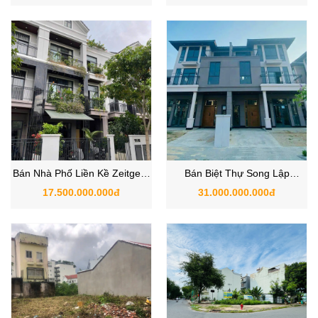
TPHCM
TPHCM
Bán Nhà Phố Liền Kề Zeitgeist
Bán Biệt Thự Song Lập
Nhà Bè tên cũ GS Metrocity
Zeitgeist Nhà Bè
17.500.000.000đ
31.000.000.000đ