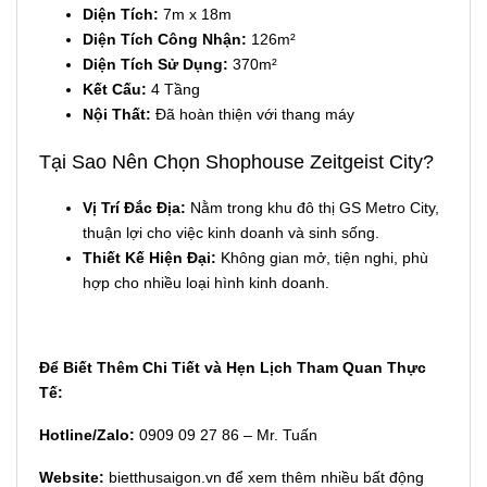
Diện Tích:
7m x 18m
Diện Tích Công Nhận:
126m²
Diện Tích Sử Dụng:
370m²
Kết Cấu:
4 Tầng
Nội Thất:
Đã hoàn thiện với thang máy
Tại Sao Nên Chọn Shophouse Zeitgeist City?
Vị Trí Đắc Địa:
Nằm trong khu đô thị GS Metro City,
thuận lợi cho việc kinh doanh và sinh sống.
Thiết Kế Hiện Đại:
Không gian mở, tiện nghi, phù
hợp cho nhiều loại hình kinh doanh.
Để Biết Thêm Chi Tiết và Hẹn Lịch Tham Quan Thực
Tế:
Hotline/Zalo:
0909 09 27 86 – Mr. Tuấn
Website:
bietthusaigon.vn
để xem thêm nhiều bất động