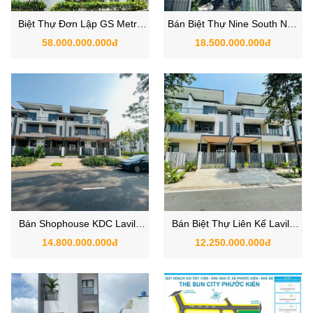
Biệt Thự Đơn Lập GS Metro
Bán Biệt Thự Nine South Nhà
City - Zeitgeist Nhà Bè Góc 3
Bè, Khu Compound An Ninh
58.000.000.000đ
18.500.000.000đ
Mặt Tiền View Sông
Bán Shophouse KDC Lavila
Bán Biệt Thự Liên Kế Lavila
Kiến Á Nhà Bè
Kiến Á Nhà Bè
14.800.000.000đ
12.250.000.000đ