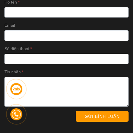
Họ tên
Email
Số điện thoại
Tin nhắn
GỬI BÌNH LUẬN