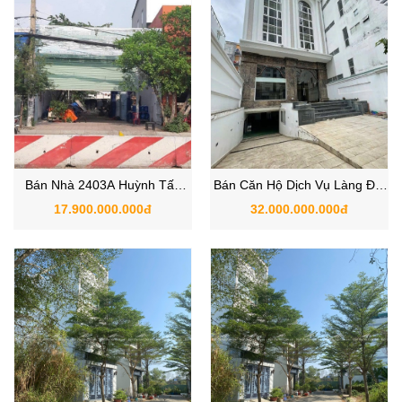
Bán Nhà 2403A Huỳnh Tấn
Bán Căn Hộ Dịch Vụ Làng Đại
Phát, Xã Nhà Bè, TPHCM
Học, Xã Phước Kiển, Huyện
17.900.000.000đ
32.000.000.000đ
Nhà Bè