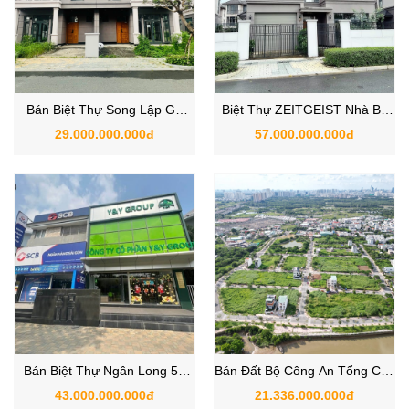
Bán Biệt Thự Song Lập GS
Biệt Thự ZEITGEIST Nhà Bè
Metro City - ZEITGEIST NHÀ
View Sông 300m2 - GS
29.000.000.000đ
57.000.000.000đ
BÈ
METRO CITY Nhà Bè
Bán Biệt Thự Ngân Long 53
Bán Đất Bộ Công An Tổng Cục
Nguyễn Hữu Thọ, Xã Nhà Bè,
5 Phạm Hữu Lầu, Xã Nhà Bè,
43.000.000.000đ
21.336.000.000đ