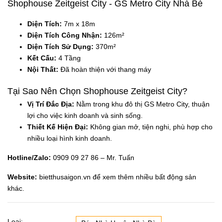
Shophouse Zeitgeist City - GS Metro City Nhà Bè
Diện Tích:
7m x 18m
Diện Tích Công Nhận:
126m²
Diện Tích Sử Dụng:
370m²
Kết Cấu:
4 Tầng
Nội Thất:
Đã hoàn thiện với thang máy
Tại Sao Nên Chọn Shophouse Zeitgeist City?
Vị Trí Đắc Địa:
Nằm trong khu đô thị GS Metro City, thuận
lợi cho việc kinh doanh và sinh sống.
Thiết Kế Hiện Đại:
Không gian mở, tiện nghi, phù hợp cho
nhiều loại hình kinh doanh.
Hotline/Zalo:
0909 09 27 86 – Mr. Tuấn
Website:
bietthusaigon.vn
để xem thêm nhiều bất động sản
khác.
Loại: