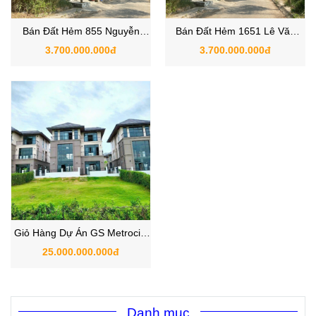
Bán Đất Hẻm 855 Nguyễn
Bán Đất Hẻm 1651 Lê Văn
Bình , Xã Nhơn Đức, Huyện
Lương, Xã Nhơn Đức , Huyện
3.700.000.000đ
3.700.000.000đ
Nhà Bè, Hồ Chí Minh
Nhà Bè, Hồ Chí Minh
Giỏ Hàng Dự Án GS Metrocity
Zeitgeist Nhà Bè 9/2025
25.000.000.000đ
Danh mục