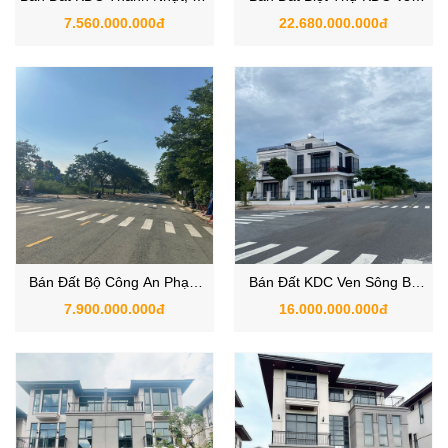
Nhà Bè, TP.HCM
Sông Bộ Công Anh Tổng Cục
7.560.000.000đ
22.680.000.000đ
5 Nhà Bè
Bán Đất Bộ Công An Phạm
Bán Đất KDC Ven Sông Bộ
Hữu Lầu, Xã Nhà Bè, TPHCM
Công An, Phạm Hữu Lầu, Nhà
7.900.000.000đ
16.000.000.000đ
Bè