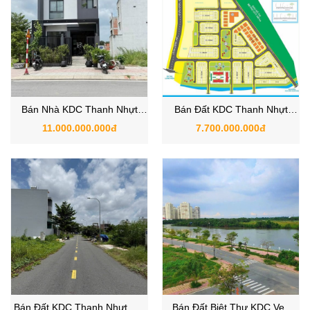
Bán Nhà KDC Thanh Nhựt
Bán Đất KDC Thanh Nhựt
Nhà Bè - The Sun City Phước
Phạm Hữu Lầu Nhà Bè
11.000.000.000đ
7.700.000.000đ
Kiển
Bán Đất KDC Thanh Nhựt, Xã
Bán Đất Biệt Thự KDC Ven