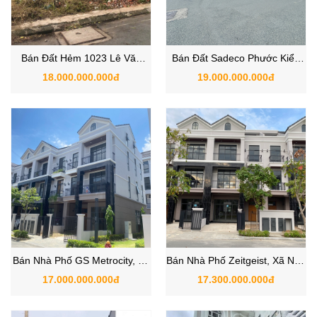
Bán Đất Hẻm 1023 Lê Văn
Bán Đất Sadeco Phước Kiển
Lương, Xã Nhà Bè, TPHCM
Nhà Bè
18.000.000.000đ
19.000.000.000đ
Bán Nhà Phố GS Metrocity, Xã
Bán Nhà Phố Zeitgeist, Xã Nhà
Nhà Bè, TP.HCM
Bè, TP.HCM
17.000.000.000đ
17.300.000.000đ