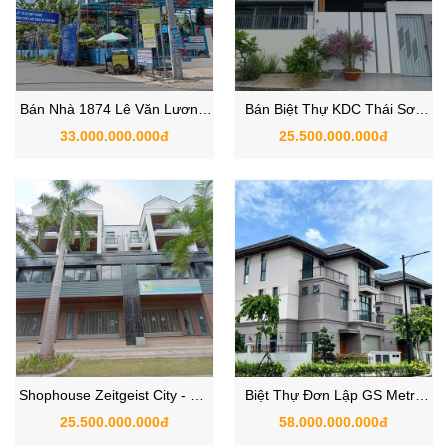
Bán Nhà 1874 Lê Văn Lương,
Bán Biệt Thự KDC Thái Sơn
Xã Hiệp Phước, Nhà Bè,
Nhà Bè ,TPHCM
33.000.000.000đ
25.500.000.000đ
TP.HCM
Shophouse Zeitgeist City - GS
Biệt Thự Đơn Lập GS Metro
Metro City Nhà Bè chỉ 25.5 tỷ
City - Zeitgeist Nhà Bè Góc 3
25.500.000.000đ
58.000.000.000đ
nhà hoàn thiện
Mặt Tiền View Sông