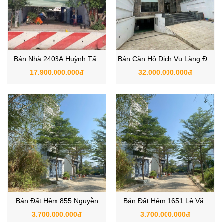
Bán Nhà 2403A Huỳnh Tấn
Bán Căn Hộ Dịch Vụ Làng Đại
Phát, Xã Nhà Bè, TPHCM
Học, Xã Phước Kiển, Huyện
17.900.000.000đ
32.000.000.000đ
Nhà Bè
Bán Đất Hẻm 855 Nguyễn
Bán Đất Hẻm 1651 Lê Văn
Bình , Xã Nhơn Đức, Huyện
Lương, Xã Nhơn Đức , Huyện
3.700.000.000đ
3.700.000.000đ