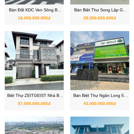
Bán Đất KDC Ven Sông Bộ
Bán Biệt Thự Song Lập GS
Công An, Phạm Hữu Lầu, Nhà
Metro City - ZEITGEIST NHÀ
16.000.000.000đ
29.000.000.000đ
Bè
BÈ
Biệt Thự ZEITGEIST Nhà Bè
Bán Biệt Thự Ngân Long 53
View Sông 300m2 - GS
Nguyễn Hữu Thọ, Xã Nhà Bè,
57.000.000.000đ
43.000.000.000đ
METRO CITY Nhà Bè
TPHCM