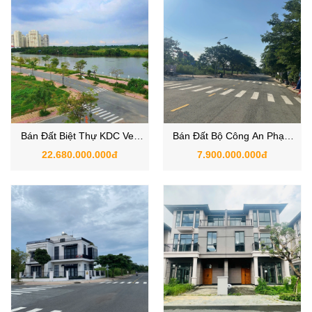
Bán Đất Biệt Thự KDC Ven
Bán Đất Bộ Công An Phạm
Sông Bộ Công Anh Tổng Cục
Hữu Lầu, Xã Nhà Bè, TPHCM
22.680.000.000đ
7.900.000.000đ
5 Nhà Bè