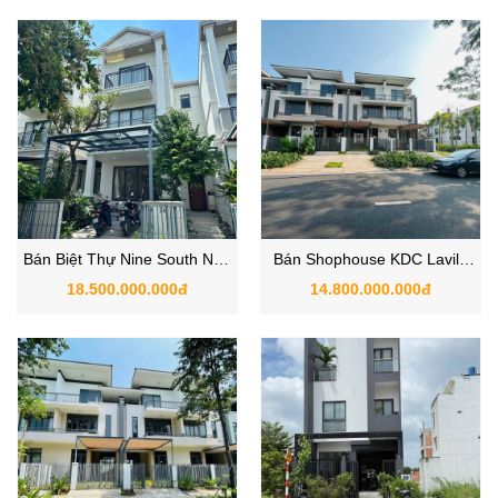
Bán Biệt Thự Nine South Nhà
Bán Shophouse KDC Lavila
Bè, Khu Compound An Ninh
Kiến Á Nhà Bè
18.500.000.000đ
14.800.000.000đ