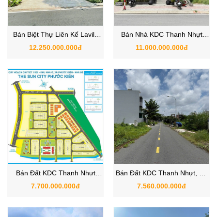
Bán Biệt Thự Liên Kế Lavila
Bán Nhà KDC Thanh Nhựt
Kiến Á Nhà Bè
Nhà Bè - The Sun City Phước
12.250.000.000đ
11.000.000.000đ
Kiển
Bán Đất KDC Thanh Nhựt
Bán Đất KDC Thanh Nhựt, Xã
Phạm Hữu Lầu Nhà Bè
Nhà Bè, TP.HCM
7.700.000.000đ
7.560.000.000đ