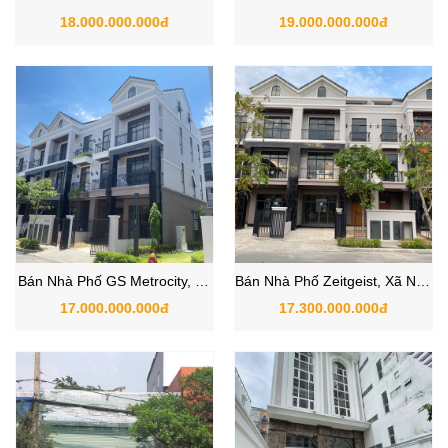
Lương, Xã Nhà Bè, TPHCM
Nhà Bè
18.000.000.000đ
19.000.000.000đ
Bán Nhà Phố GS Metrocity, Xã
Bán Nhà Phố Zeitgeist, Xã Nhà
Nhà Bè, TP.HCM
Bè, TP.HCM
17.000.000.000đ
17.300.000.000đ