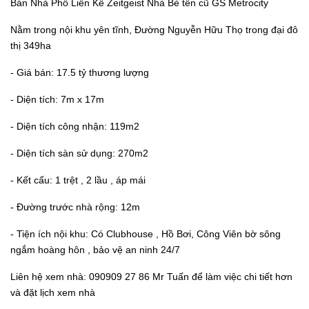
Bán Nhà Phố Liền Kề Zeitgeist Nhà Bè tên cũ GS Metrocity
Nằm trong nội khu yên tĩnh, Đường Nguyễn Hữu Thọ trong đại đô
thị 349ha
- Giá bán: 17.5 tỷ thương lượng
- Diện tích: 7m x 17m
- Diện tích công nhận: 119m2
- Diện tích sàn sử dụng: 270m2
- Kết cấu: 1 trệt , 2 lầu , áp mái
- Đường trước nhà rộng: 12m
- Tiện ích nội khu: Có Clubhouse , Hồ Bơi, Công Viên bờ sông
ngắm hoàng hôn , bảo vệ an ninh 24/7
Liên hệ xem nhà: 090909 27 86 Mr Tuấn để làm việc chi tiết hơn
và đặt lịch xem nhà