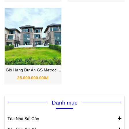
Nhà Bè, Hồ Chí Minh
Nhà Bè, Hồ Chí Minh
Giỏ Hàng Dự Án GS Metrocity
Zeitgeist Nhà Bè 9/2025
25.000.000.000đ
Danh mục
Tòa Nhà Sài Gòn