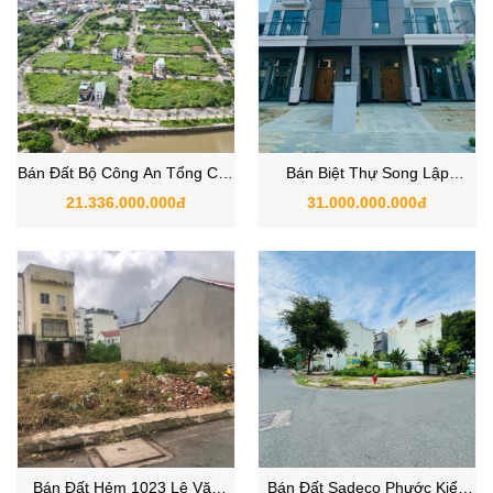
Bán Đất Bộ Công An Tổng Cục
Bán Biệt Thự Song Lập
5 Phạm Hữu Lầu, Xã Nhà Bè,
Zeitgeist Nhà Bè
21.336.000.000đ
31.000.000.000đ
TPHCM
Bán Đất Hẻm 1023 Lê Văn
Bán Đất Sadeco Phước Kiển