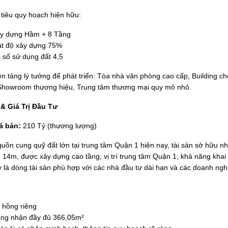
 tiêu quy hoạch hiện hữu:
y dựng Hầm + 8 Tầng
t độ xây dựng 75%
 số sử dụng đất 4,5
ền tảng lý tưởng để phát triển: Tòa nhà văn phòng cao cấp, Building c
Showroom thương hiệu, Trung tâm thương mại quy mô nhỏ.
& Giá Trị Đầu Tư
á bán:
210 Tỷ (thương lượng)
uồn cung quỹ đất lớn tại trung tâm Quận 1 hiện nay, tài sản sở hữu nhiề
n 14m, được xây dựng cao tầng, vị trí trung tâm Quận 1, khả năng khai 
y là dòng tài sản phù hợp với các nhà đầu tư dài hạn và các doanh ngh
 hồng riêng
ng nhận đầy đủ 366,05m²