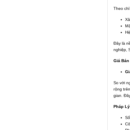
Theo chỉ
Xâ
Mậ
Hệ
Đây là n
nghiệp, 
Giá Bán 
Gi
So với ng
rộng trê
gian. Đâ
Pháp Lý
Sổ
Cô