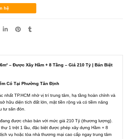
n hệ
m² – Được Xây Hầm + 8 Tầng – Giá 210 Tỷ | Bán Biệt
iếm Có Tại Phường Tân Định
c nhất TP.HCM nhờ vị trí trung tâm, hạ tầng hoàn chỉnh và
ở hữu diện tích đất lớn, mặt tiền rộng và có tiềm năng
u tư săn đón.
 đang được chào bán với mức giá 210 Tỷ (thương lượng).
 thự 1 trệt 1 lầu, đặc biệt được phép xây dựng Hầm + 8
 dịch vụ hoặc tòa nhà thương mại cao cấp ngay trung tâm