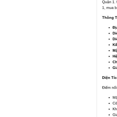
Quận 1. 
1, mua b
Thông T
Đị
Di
Di
Kế
Mậ
Hệ
Ch
Gi
Diện Tí
Điểm nổi
Mặ
Cô
Kh
Gi