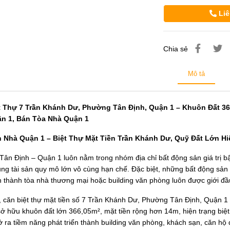
Liê
Chia sẻ
Mô tả
t Thự 7 Trần Khánh Dư, Phường Tân Định, Quận 1 – Khuôn Đất 366
n 1, Bán Tòa Nhà Quận 1
 Nhà Quận 1 – Biệt Thự Mặt Tiền Trần Khánh Dư, Quỹ Đất Lớn H
Tân Định – Quận 1 luôn nằm trong nhóm địa chỉ bất động sản giá trị bậ
ng tài sản quy mô lớn vô cùng hạn chế. Đặc biệt, những bất động sản s
ển thành tòa nhà thương mại hoặc building văn phòng luôn được giới đầ
, căn biệt thự mặt tiền số 7 Trần Khánh Dư, Phường Tân Định, Quận 1
sở hữu khuôn đất lớn 366,05m², mặt tiền rộng hơn 14m, hiện trạng biệt
 ra tiềm năng phát triển thành building văn phòng, khách sạn, căn hộ