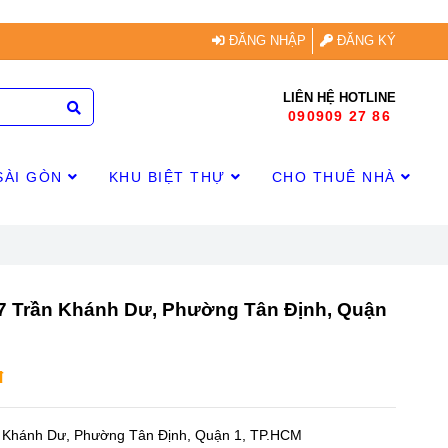
ĐĂNG NHẬP
ĐĂNG KÝ
LIÊN HỆ HOTLINE
090909 27 86
SÀI GÒN
KHU BIỆT THỰ
CHO THUÊ NHÀ
 7 Trần Khánh Dư, Phường Tân Định, Quận
đ
n Khánh Dư, Phường Tân Định, Quận 1, TP.HCM