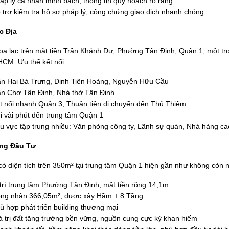
áp lý cá nhân minh bạch, thông tin quy hoạch rõ ràng
 trợ kiểm tra hồ sơ pháp lý, công chứng giao dịch nhanh chóng
ắc Địa
tọa lạc trên mặt tiền Trần Khánh Dư, Phường Tân Định, Quận 1, một tro
HCM. Ưu thế kết nối:
n Hai Bà Trưng, Đinh Tiên Hoàng, Nguyễn Hữu Cầu
n Chợ Tân Định, Nhà thờ Tân Định
t nối nhanh Quận 3, Thuận tiện di chuyển đến Thủ Thiêm
ỉ vài phút đến trung tâm Quận 1
u vực tập trung nhiều: Văn phòng công ty, Lãnh sự quán, Nhà hàng ca
ng Đầu Tư
có diện tích trên 350m² tại trung tâm Quận 1 hiện gần như không còn n
 trí trung tâm Phường Tân Định, mặt tiền rộng 14,1m
ng nhận 366,05m², được xây Hầm + 8 Tầng
ù hợp phát triển building thương mại
á trị đất tăng trưởng bền vững, nguồn cung cực kỳ khan hiếm