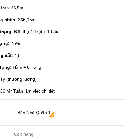
1m x 26,5m
ng nhận:
366,05m²
 trạng:
Biệt thự 1 Trệt + 1 Lầu
dựng:
75%
g đất:
4,5
 dựng:
Hầm + 8 Tầng
Tỷ (thương lượng)
86 Mr Tuấn làm việc chi tiết
Bán Nhà Quận 1
Còn hàng