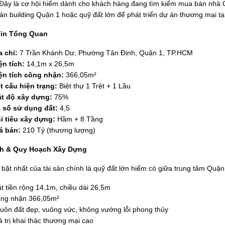
Đây là cơ hội hiếm dành cho khách hàng đang tìm kiếm mua bán nhà 
án building Quận 1 hoặc quỹ đất lớn để phát triển dự án thương mại t
in Tổng Quan
a chỉ:
7 Trần Khánh Dư, Phường Tân Định, Quận 1, TP.HCM
ện tích:
14,1m x 26,5m
ện tích công nhận:
366,05m²
t cấu hiện trạng:
Biệt thự 1 Trệt + 1 Lầu
t độ xây dựng:
75%
 số sử dụng đất:
4,5
ỉ tiêu xây dựng:
Hầm + 8 Tầng
á bán:
210 Tỷ (thương lượng)
ch & Quy Hoạch Xây Dựng
 bật nhất của tài sản chính là quỹ đất lớn hiếm có giữa trung tâm Quận
t tiền rộng 14,1m, chiều dài 26,5m
ng nhận 366,05m²
uôn đất đẹp, vuông vức, không vướng lỗi phong thủy
á trị khai thác thương mại cao