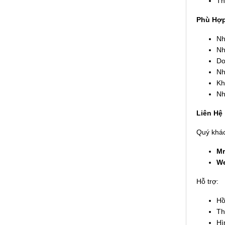
Th
Phù Hợ
Nh
Nh
Do
Nh
Kh
Nh
Liên Hệ
Quý khác
Mr
We
Hỗ trợ:
Hồ
Th
Hì