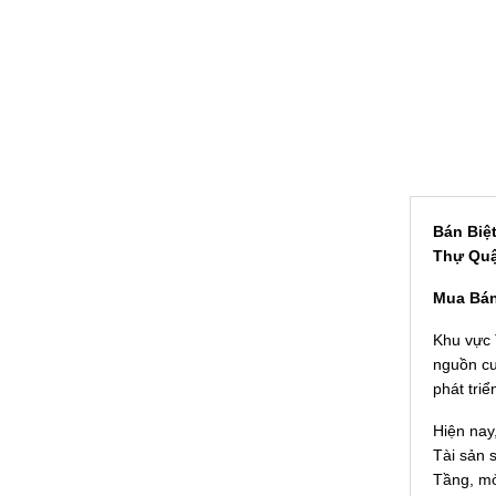
Bán Biệ
Thự Quậ
Mua Bán
Khu vực 
nguồn cu
phát tri
Hiện nay
Tài sản 
Tầng, mở