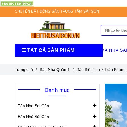
CHUYÊN BẤT ĐỘNG SẢN TRUNG TÂM SÀI GÒN
TẤT CẢ SẢN PHẨM
TÒA NHÀ SÀ
Trang chủ
/
Bán Nhà Quận 1
/
Bán Biệt Thự 7 Trần Khánh
Danh mục
Tòa Nhà Sài Gòn
Bán Nhà Sài Gòn