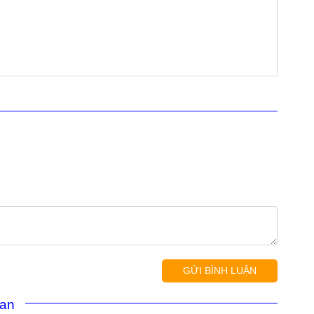
GỬI BÌNH LUẬN
uan