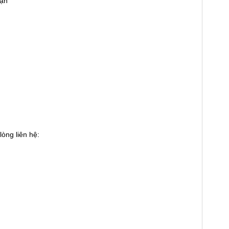
hạn
òng liên hệ: