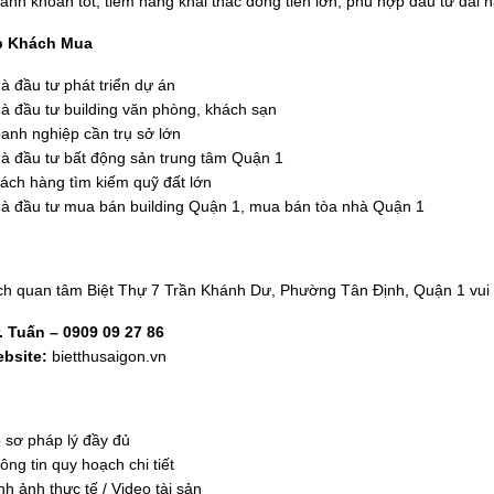
anh khoản tốt, tiềm năng khai thác dòng tiền lớn, phù hợp đầu tư dài 
p Khách Mua
à đầu tư phát triển dự án
à đầu tư building văn phòng, khách sạn
anh nghiệp cần trụ sở lớn
à đầu tư bất động sản trung tâm Quận 1
ách hàng tìm kiếm quỹ đất lớn
à đầu tư mua bán building Quận 1, mua bán tòa nhà Quận 1
h quan tâm Biệt Thự 7 Trần Khánh Dư, Phường Tân Định, Quận 1 vui l
. Tuấn – 0909 09 27 86
bsite:
bietthusaigon.vn
 sơ pháp lý đầy đủ
ông tin quy hoạch chi tiết
nh ảnh thực tế / Video tài sản