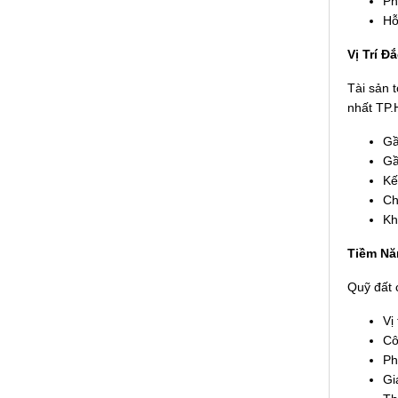
Ph
Hỗ
Vị Trí Đ
Tài sản 
nhất TP.
Gầ
Gầ
Kế
Ch
Kh
Tiềm Nă
Quỹ đất 
Vị
Cô
Ph
Gi