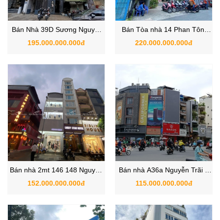
Bán Nhà 39D Sương Nguyệt
Bán Tòa nhà 14 Phan Tôn,
Ánh, Phường Bến Thành,
Phường Đa Kao, Quận 1, Hồ
195.000.000.000đ
220.000.000.000đ
Quận 1
Chí Minh
Bán nhà 2mt 146 148 Nguyễn
Bán nhà A36a Nguyễn Trãi &
Trãi ,Phường Bến Thành ,
A36B Cống Quỳnh, Phường
152.000.000.000đ
115.000.000.000đ
Quận 1 , Hồ Chí Minh
Phạm Ngũ Lão, Quận 1, Hồ
Chí Minh