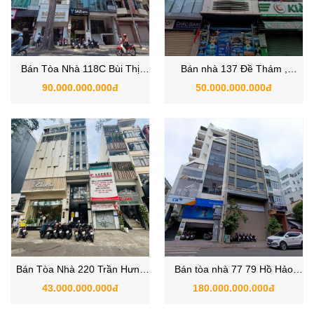
Bán Tòa Nhà 118C Bùi Thị
Bán nhà 137 Đề Thám ,
Xuân, Phường Bến Thành,
Phường Cô Giang , Quận 1 ,
90.000.000.000đ
50.000.000.000đ
Quận 1, TP.HCM.
TPHCM
Bán Tòa Nhà 220 Trần Hưng
Bán tòa nhà 77 79 Hồ Hảo
Đạo , Phường Nguyễn Cư
Hớn, Phường Cô Giang , Quận
43.000.000.000đ
180.000.000.000đ
Trinh ,Quận 1 , TPHCM
1, Hồ Chí Minh