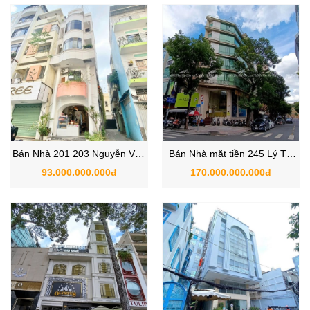
Bán Nhà 201 203 Nguyễn Văn
Bán Nhà mặt tiền 245 Lý Tự
Thủ, Phường Đakao, Quận 1
Trọng & Lê Anh Xuân, Phường
93.000.000.000đ
170.000.000.000đ
Bến Thành, Quận 1