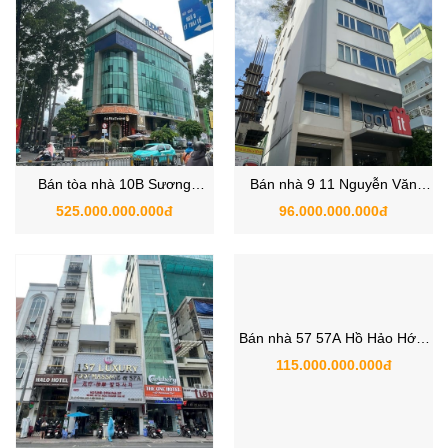
Bán tòa nhà 10B Sương
Bán nhà 9 11 Nguyễn Văn
Nguyệt Ánh, Phường Bến
Thủ, Phường Đa Kao, Quận 1
525.000.000.000đ
96.000.000.000đ
Thành, Quận 1
| Tòa nhà ~1300m2 sàn