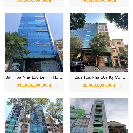
350.000.000.000đ
400.000.000.000đ
Hồ Chí Minh
Hồ Chí Minh
Bán Tòa Nhà 150 Lê Thị Hồng
Bán Tòa Nhà 167 Ký Con,
Gấm, Phường Cầu Ông Lãnh,
Phường Nguyễn Thái Bình,
335.000.000.000đ
82.000.000.000đ
Quận 1, Hồ Chí Minh
Quận 1,Hồ Chí Minh