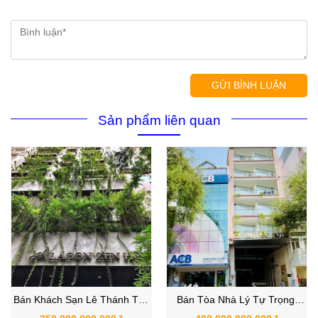
GỬI BÌNH LUẬN
Sản phẩm liên quan
Bán Khách Sạn Lê Thánh Tôn
Bán Tòa Nhà Lý Tự Trọng,
, Phường Bến Thành, Quận 1,
Phường Bến Thành, Quận 1,