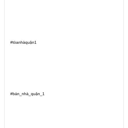
#tòanhàquận1
#bán_nhà_quận_1