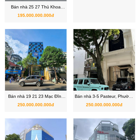
Bán nhà 25 27 Thủ Khoa
Bán nhà 57 57A Hồ Hảo Hớn,
Huân, Phường Bến Thành,
Phường Cô Giang, Quận 1 |
195.000.000.000đ
115.000.000.000đ
Quận 1 | Ngay Chợ Bến Thành
Tòa nhà Q1 có PCCC đạt
chuẩn
Bán nhà 19 21 23 Mạc Đĩnh
Bán nhà 3-5 Pasteur, Phường
Chi, phường Đa Kao, Quận 1
Nguyễn Thái Bình, Quận 1,
250.000.000.000đ
250.000.000.000đ
TP.HCM