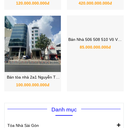
Nguyễn, phường Tân Định,
Trọng, phường Bến Thành,
120.000.000.000đ
420.000.000.000đ
Quận 1 | Bán nhà mặt tiền
Quận 1 | Bán nhà mặt tiền
Quận 1
Quận 1
Bán Nhà 506 508 510 Võ Văn
Kiệt , Phường Cầu Kho , Quận
85.000.000.000đ
1 , Hồ Chí Minh
Bán tòa nhà 2a1 Nguyễn Thị
Minh Khai, Đa Kao, Quận 1,
100.000.000.000đ
TP.HCM đối diện Thảo Cầm
Viên và đài truyền hình
Danh mục
Tòa Nhà Sài Gòn