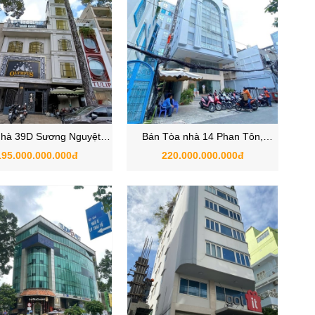
hà 39D Sương Nguyệt
Bán Tòa nhà 14 Phan Tôn,
ường Bến Thành, Quận 1
Phường Đa Kao, Quận 1, Hồ Chí
195.000.000.000đ
220.000.000.000đ
Minh