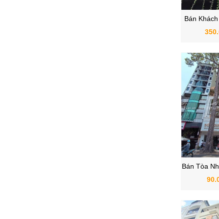
Bán Khách
Phường Bến
350
Bán Tòa Nh
Phường B
90.