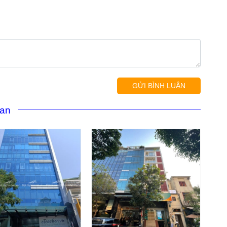
GỬI BÌNH LUẬN
uan