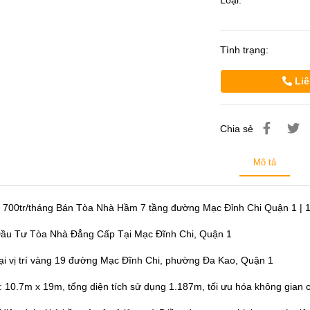
Loại:
Tình trạng:
Liê
Chia sẻ
Mô tả
700tr/tháng Bán Tòa Nhà Hầm 7 tầng đường Mạc Đỉnh Chi Quận 1 |
ầu Tư Tòa Nhà Đẳng Cấp Tại Mạc Đĩnh Chi, Quận 1
tại vị trí vàng 19 đường Mạc Đĩnh Chi, phường Đa Kao, Quận 1
h: 10.7m x 19m, tổng diện tích sử dụng 1.187m, tối ưu hóa không gian