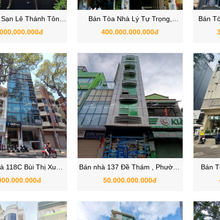
 Sạn Lê Thánh Tôn ,
Bán Tòa Nhà Lý Tự Trọng,
Bán Tò
 Thành, Quận 1, Hồ
Phường Bến Thành, Quận 1, Hồ
Gấm, 
.000.000.000đ
400.000.000.000đ
Chí Minh
Chí Minh
Qu
à 118C Bùi Thị Xuân,
Bán nhà 137 Đề Thám , Phường
Bán T
ến Thành, Quận 1,
Cô Giang , Quận 1 , TPHCM
Đạo , 
000.000.000đ
50.000.000.000đ
TP.HCM.