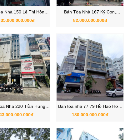
a Nhà 150 Lê Thị Hồng
Bán Tòa Nhà 167 Ký Con,
Phường Cầu Ông Lãnh,
Phường Nguyễn Thái Bình, Quận
335.000.000.000đ
82.000.000.000đ
ận 1, Hồ Chí Minh
1,Hồ Chí Minh
òa Nhà 220 Trần Hưng
Bán tòa nhà 77 79 Hồ Hảo Hớn,
Phường Nguyễn Cư Trinh
Phường Cô Giang , Quận 1, Hồ
43.000.000.000đ
180.000.000.000đ
,Quận 1 , TPHCM
Chí Minh