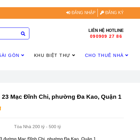
ĐĂNG NHẬP
ĐĂNG KÝ
LIÊN HỆ HOTLINE
090909 27 86
SÀI GÒN
KHU BIỆT THỰ
CHO THUÊ NHÀ
1 23 Mạc Đĩnh Chi, phường Đa Kao, Quận 1
đ
Tòa Nhà 200 tỷ - 500 tỷ
23 đường Mạc Đĩnh Chi, phường Đa Kao, Quận 1