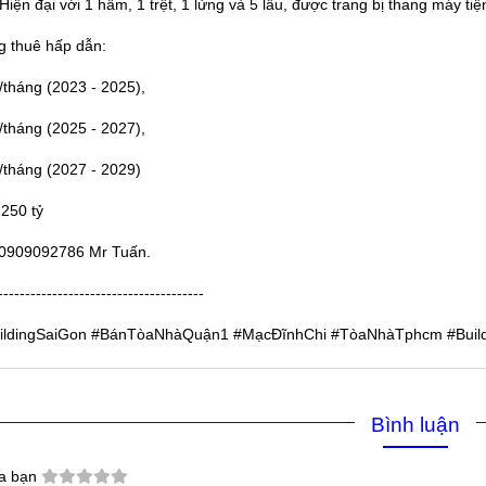
Hiện đại với 1 hầm, 1 trệt, 1 lửng và 5 lầu, được trang bị thang máy tiệ
 thuê hấp dẫn:
/tháng (2023 - 2025),
/tháng (2025 - 2027),
u/tháng (2027 - 2029)
 250 tỷ
:0909092786 Mr Tuấn.
--------------------------------------
ildingSaiGon
#BánTòaNhàQuận1
#MạcĐĩnhChi
#TòaNhàTphcm
#Buil
Bình luận
a bạn