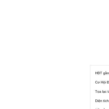
HĐT gần 
Cơ Hội Đ
Tọa lạc 
Diện tíc