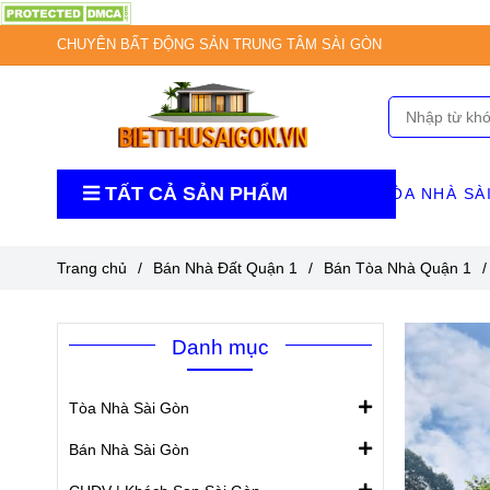
CHUYÊN BẤT ĐỘNG SẢN TRUNG TÂM SÀI GÒN
TẤT CẢ SẢN PHẨM
TÒA NHÀ SÀ
Trang chủ
/
Bán Nhà Đất Quận 1
/
Bán Tòa Nhà Quận 1
/
Danh mục
Tòa Nhà Sài Gòn
Bán Nhà Sài Gòn