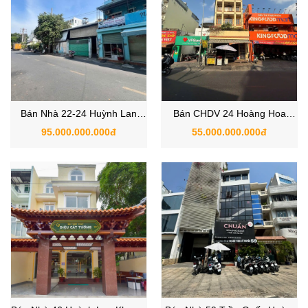
Bán Nhà 22-24 Huỳnh Lan
Bán CHDV 24 Hoàng Hoa
Khanh, Phường 2, Quận Tân
Thám, Phường 12, Quận Tân
95.000.000.000đ
55.000.000.000đ
Bình TPHCM
Bình hơn 1000m2 sàn