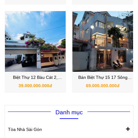
TP.HCM
Bình, TP.HCM.
Biệt Thự 12 Bàu Cát 2,
Bán Biệt Thự 15 17 Sông
Phường 14, Quận Tân Bình,
Thao, Phường 2, Quận Tân
39.000.000.000đ
69.000.000.000đ
TP.HCM
Bình
Danh mục
Tòa Nhà Sài Gòn