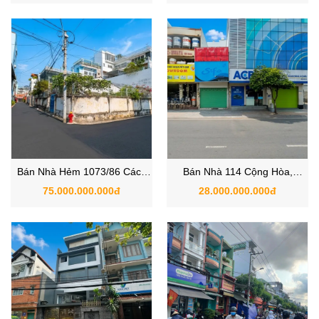
Bán Nhà Hẻm 1073/86 Cách
Bán Nhà 114 Cộng Hòa,
Mạng Tháng Tám, Phường 7,
Phường 4, Quận Tân Bình,
75.000.000.000đ
28.000.000.000đ
Quận Tân Bình, TP.HCM – Vị
TP.HCM
Trí Đẹp, Giá Đầu Tư