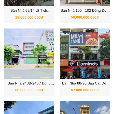
Bán Nhà 68/14 Út Tịch,
Bán Nhà 100 - 102 Đồng Đen,
Phường 4, Quận Tân Bình
Phường Bảy Hiền, Quận Tân
23.000.000.000đ
50.000.000.000đ
TPHCM
Bình TPHCM
Bán Nhà 243B-243C Đồng
Bán Nhà 88-90 Bàu Cát Đôi,
Đen, Phường Bảy Hiền, Quận
Phường 14, Quận Tân Bình
68.000.000.000đ
67.000.000.000đ
Tân Bình TPHCM
TPHCM