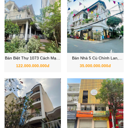
Bán Biệt Thự 1073 Cách Mạng
Bán Nhà 5 Cù Chính Lan,
Tháng Tám, Quận Tân Bình
Phường 13, Quận Tân Bình
122.000.000.000đ
35.000.000.000đ
TPHCM
TPHCM