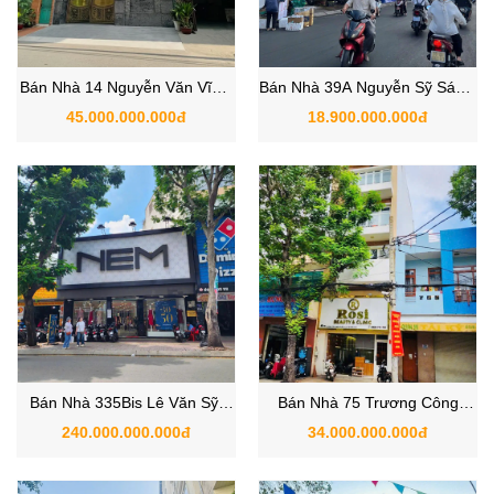
Bán Nhà 14 Nguyễn Văn Vĩnh,
Bán Nhà 39A Nguyễn Sỹ Sách,
Phường 4, Quận Tân Bình,
Phường 15, Quận Tân Bình
45.000.000.000đ
18.900.000.000đ
TP.HCM
Bán Nhà 335Bis Lê Văn Sỹ,
Bán Nhà 75 Trương Công
Phường 1, Quận Tân Bình,
Định, Phường 14, Quận Tân
240.000.000.000đ
34.000.000.000đ
TP.HCM
Bình.