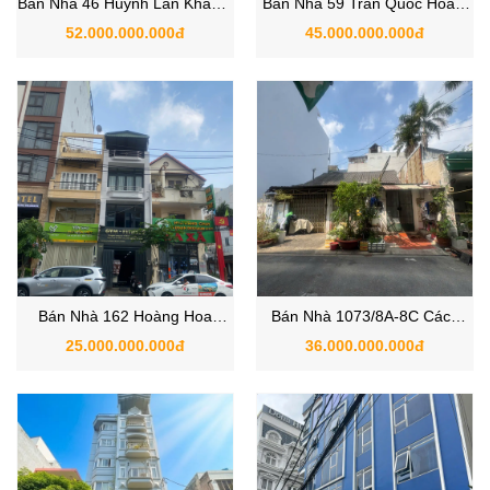
Bán Nhà 46 Huỳnh Lan Khanh,
Bán Nhà 59 Trần Quốc Hoàn,
Phường Tân Sơn Hòa, Quận
Phường 4, Quận Tân Bình vị
52.000.000.000đ
45.000.000.000đ
Tân Bình Hồ Chí Minh
trí đẹp
Bán Nhà 162 Hoàng Hoa
Bán Nhà 1073/8A-8C Cách
Thám, Phường 12, Quận Tân
Mạng Tháng 8, Phường 7,
25.000.000.000đ
36.000.000.000đ
Bình
Quận Tân Bình, TP.HCM