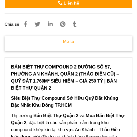
Liên hệ
Chia sẻ
Mô tả
BÁN BIỆT THỰ COMPOUND 2 ĐƯỜNG SỐ 57,
PHƯỜNG AN KHÁNH, QUẬN 2 (THẢO ĐIỀN CŨ) –
QUỸ ĐẤT 1.760M² SIÊU HIẾM – GIÁ 250 TỶ | BÁN
BIỆT THỰ QUẬN 2
Siêu Biệt Thự Compound Sở Hữu Quỹ Đất Khủng
Bậc Nhất Khu Đông TP.HCM
Thị trường
Bán Biệt Thự Quận 2
và
Mua Bán Biệt Thự
Quận 2
, đặc biệt là các sản phẩm nằm trong khu
compound khép kín tại khu vực An Khánh – Thảo Điền
luôn được giới đầu tư và khách hàng thượng lưu săn