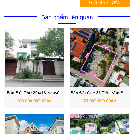
GỬI BÌNH LUẬN
Sản phẩm liên quan
Bán Biệt Thự 204/18 Nguyễn
Bán Đất Góc 31 Trần Văn Sắc,
Văn Hưởng, Phường Thảo
Phường Thảo Điền,Quận 2 ,
106.000.000.000đ
73.000.000.000đ
Điền, Quận 2
TP.HCM