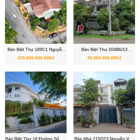
Bán Biệt Thự 189C1 Nguyễn
Bán Biệt Thự 204B6/13
Văn Hưởng, Phường Thảo
Nguyễn Văn Hưởng, Phường
220.000.000.000đ
45.000.000.000đ
Điền, Quận 2 – TP.HCM
Thảo Điền , Quận 2, TP Thủ
Đức
Bán Biệt Thự 18 Đường Số 55,
Bán Nhà 215D23 Nguyễn Văn