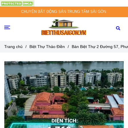
CHUYÊN BẤT ĐỘNG SẢN TRUNG TÂM SÀI GÒN
Trang chủ
/
Biệt Thự Thảo Điền
/
Bán Biệt Thự 2 Đường 57, Ph