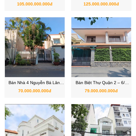
Thảo Điền, Phường Thảo
Văn Hưởng, Phường Thảo
105.000.000.000đ
125.000.000.000đ
Điền, Quận 2, TP.HCM
Điền, Quận 2, TP.HCM
Bán Nhà 4 Nguyễn Bá Lân,
Bán Biệt Thự Quận 2 – 6/3
Phường Thảo Điền, Quận 2,
Nguyễn Ư Dĩ, Phường An
70.000.000.000đ
79.000.000.000đ
TP.HCM
Khánh, TP. Thủ Đức