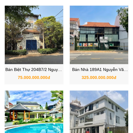
cấp
Bán Biệt Thự 204B7/2 Nguyễn
Bán Nhà 189A1 Nguyễn Văn
Văn Hưởng, Phường Thảo
Hưởng, Phường Thảo Điền,
75.000.000.000đ
325.000.000.000đ
Điền, Quận 2
Quận 2