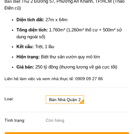
Bán Biệt Thự
2 Đường 57, Phường An Khánh, TP.HCM (Thảo
Điền cũ)
Diện tích đất:
27m x 64m
Tổng diện tích:
1.760m² (1.260m² thổ cư + 500m² sử
dụng ngoài sổ)
Kết cấu:
Trệt, 1 lầu
Hiện trạng:
Biệt thự sân vườn quy mô lớn
Giá bán:
250 tỷ đồng (thương lượng về giá cực tốt)
Liên hệ làm việc và xem nhà thực tế: 0909 09 27 86
Loại:
Bán Nhà Quận 2
Tình trạng:
Còn hàng