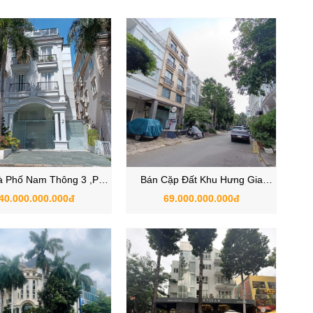
à Phố Nam Thông 3 ,Phú
Bán Cặp Đất Khu Hưng Gia
Mỹ Hưng, Quận 7
Hưng Phước, Phú Mỹ Hưng,
40.000.000.000đ
69.000.000.000đ
Quận 7