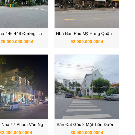
hà 446 448 Đường Tân
Nhà Bán Phú Mỹ Hưng Quận 7 |
Phú Mỹ Hưng, Quận 7,
Korean Town
125.000.000.000đ
92.000.000.000đ
TPHCM
 Nhà 47 Phạm Văn Nghị,
Bán Đất Góc 2 Mặt Tiền Đường
 Hưng, Quận 7, TPHCM
Hà Huy Tập & Nguyễn Binh, Phú
82.000.000.000đ
80.000.000.000đ