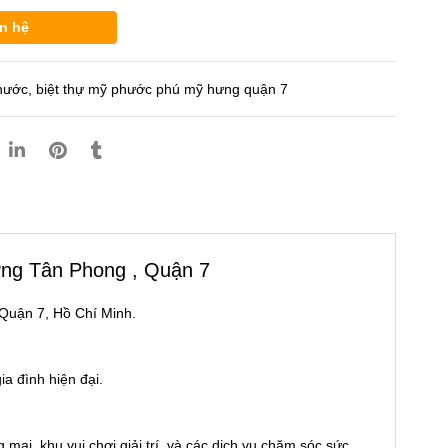
n hệ
phước
,
biệt thự mỹ phước phú mỹ hưng quận 7
ờng Tân Phong , Quận 7
 Quận 7, Hồ Chí Minh.
ia đình hiện đại.
mại, khu vui chơi giải trí, và các dịch vụ chăm sóc sức