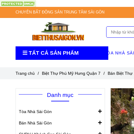
CHUYÊN BẤT ĐỘNG SẢN TRUNG TÂM SÀI GÒN
TẤT CẢ SẢN PHẨM
TÒA NHÀ SÀ
Trang chủ
/
Biệt Thự Phú Mỹ Hưng Quận 7
/
Bán Biệt Thự
Danh mục
Tòa Nhà Sài Gòn
Bán Nhà Sài Gòn