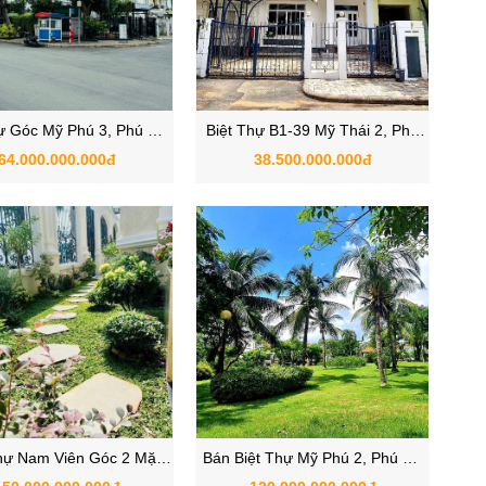
ự Góc Mỹ Phú 3, Phú Mỹ
Biệt Thự B1-39 Mỹ Thái 2, Phú
Hưng, Quận 7
Mỹ Hưng, Phường Tân Mỹ, Quận
64.000.000.000đ
38.500.000.000đ
7, TPHCM
hự Nam Viên Góc 2 Mặt
Bán Biệt Thự Mỹ Phú 2, Phú Mỹ
Phường Tân Mỹ , Quận 7,
Hưng, Quận 7