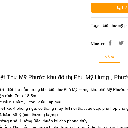
Liê
Tags :
biệt thự mỹ 
Chia sẻ
Mô tả
iệt Thự Mỹ Phước khu đô thị Phú Mỹ Hưng , Phư
trí
: Biệt thự nằm trong khu biệt thự Phú Mỹ Hưng, khu phố Mỹ Phước,
ện tích
: 7m x 18,5m.
t cấu
: 1 hầm, 1 trệt, 2 lầu, áp mái.
iết kế
: 4 phòng ngủ, có thang máy, full nội thất cao cấp, phù hợp cho g
á bán
: 56 tỷ (còn thương lượng).
ớng nhà
: Hướng Bắc, thuận lợi cho phong thủy.
ện ích
: Nằm gần các tiện ích như trường học quốc tế, trung tâm thương 