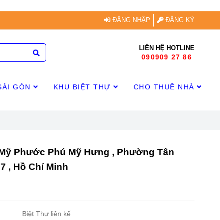
ĐĂNG NHẬP
ĐĂNG KÝ
LIÊN HỆ HOTLINE
090909 27 86
SÀI GÒN
KHU BIỆT THỰ
CHO THUÊ NHÀ
 Mỹ Phước Phú Mỹ Hưng , Phường Tân
7 , Hồ Chí Minh
Biệt Thự liên kế