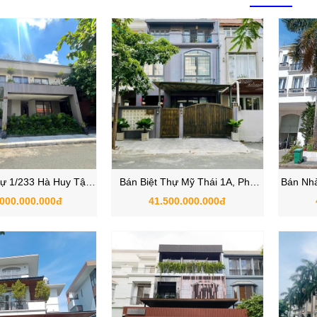
hự 1/233 Hà Huy Tập,
Bán Biệt Thự Mỹ Thái 1A, Phú
Bán Nh
nd Phú Gia, Phường
Mỹ Hưng, Quận 7
.000.000.000đ
41.500.000.000đ
Phong, Quận 7