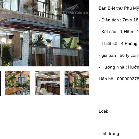
Bán Biệt thự Phú M
- Diện tích : 7m x 
- Kết cấu : 1 Hầm , 1
- Thiết kế : 4 Phòng
- giá bán : 56 tỷ cò
- Hướng Nhà : Hướ
Liên hệ : 09090927
Loại:
Tình trạng: