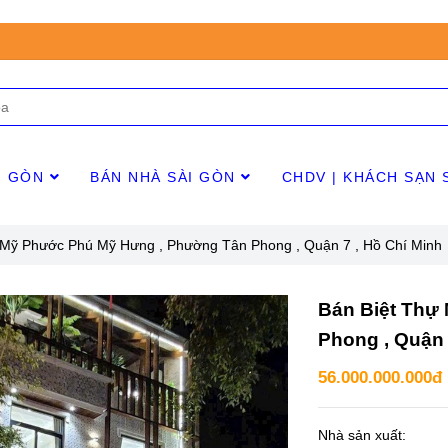
I GÒN
BÁN NHÀ SÀI GÒN
CHDV | KHÁCH SẠN 
 Mỹ Phước Phú Mỹ Hưng , Phường Tân Phong , Quận 7 , Hồ Chí Minh
Bán Biệt Thự
Phong , Quận 
56.000.000.000đ
Nhà sản xuất: