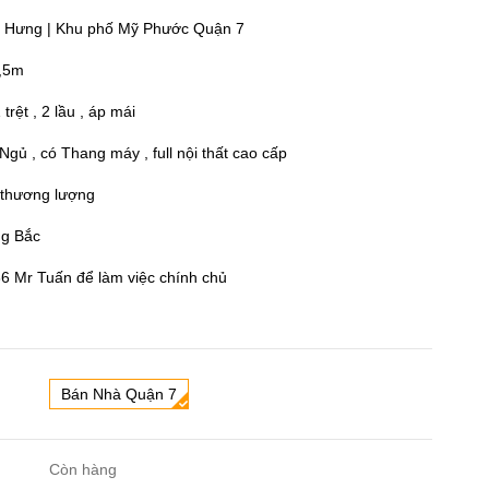
ỹ Hưng | Khu phố Mỹ Phước Quận 7
18,5m
 trệt , 2 lầu , áp mái
 Ngủ , có Thang máy , full nội thất cao cấp
n thương lượng
ng Bắc
86 Mr Tuấn để làm việc chính chủ
Bán Nhà Quận 7
Còn hàng