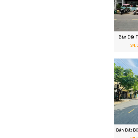
Bán Đất 
Hưng Gia 2
34.
Bán Đất B
Mỹ Hưng, P