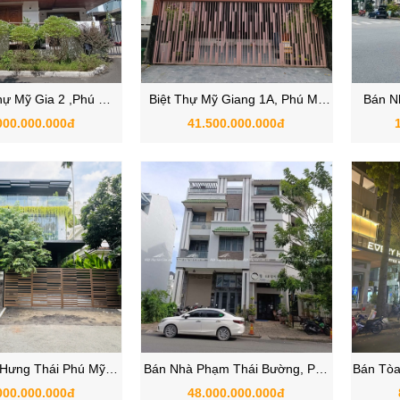
hự Mỹ Gia 2 ,Phú Mỹ
Biệt Thự Mỹ Giang 1A, Phú Mỹ
Bán N
Quận 7, TPHCM
Hưng , Quận 7, TPHCM
Phú, 
000.000.000đ
41.500.000.000đ
 Hưng Thái Phú Mỹ
Bán Nhà Phạm Thái Bường, Phú
Bán Tòa
ưng Quận 7
Mỹ Hưng, Quận 7, TPHCM
Phú Mỹ
000.000.000đ
48.000.000.000đ