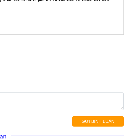
GỬI BÌNH LUẬN
uan