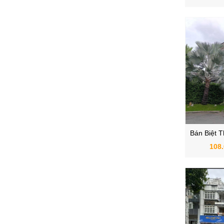
Bán Biệt 
Hưng - Vil
108