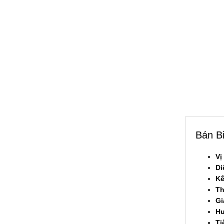
Bán B
Vị 
Di
Kế
Th
Gi
Hư
Ti