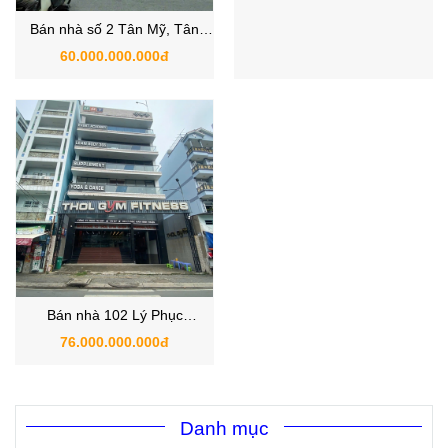
Bán nhà số 2 Tân Mỹ, Tân
Bán Nhà 273 Nguyễn Thị
Phú, Quận 7 liên kề Phú Mỹ
Thập, Quận 7
60.000.000.000đ
50.000.000.000đ
Hưng
Bán nhà 102 Lý Phục
Man,phường Bình Thuận,
76.000.000.000đ
Quận 7 | Bán nhà mặt tiền
Quận 7
Danh mục