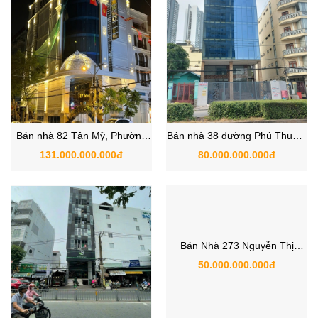
Bán nhà 82 Tân Mỹ, Phường
Bán nhà 38 đường Phú Thuận,
Tân Phú, Quận 7, Hồ Chí Minh
Quận 7 đối diện Sunhine City
131.000.000.000đ
80.000.000.000đ
Q7