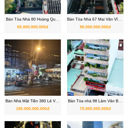
Bán Tòa Nhà 80 Hoàng Quốc
Bán Tòa Nhà 67 Mai Văn Vĩnh,
Việt, P. Phú Mỹ, Quận 7, Hồ
Phường Tân Quy, Quận 7
65.000.000.000đ
90.000.000.000đ
Chí Minh
Bán Nhà Mặt Tiền 380 Lê Văn
Bán Tòa nhà 98 Lâm Văn Bền
Lương ngay ngã 4 Nguyễn Thị
, P.Tân Thuận Tây, Quận 7, Hồ
180.000.000.000đ
75.000.000.000đ
Thập Quận 7
Chí Minh