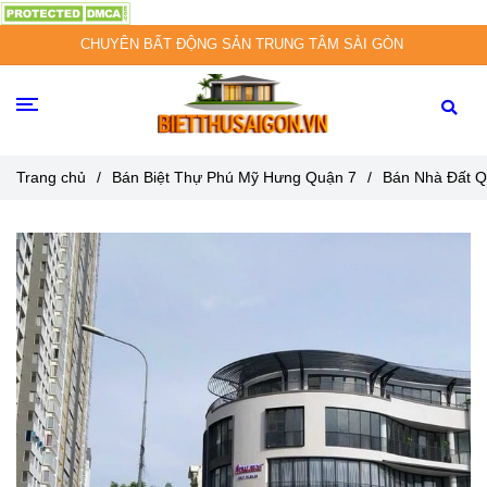
CHUYÊN BẤT ĐỘNG SẢN TRUNG TÂM SÀI GÒN
Trang chủ
/
Bán Biệt Thự Phú Mỹ Hưng Quận 7
/
Bán Nhà Đất Q