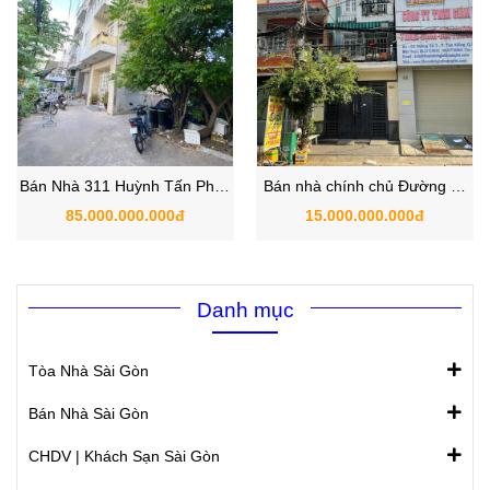
Bán Nhà 311 Huỳnh Tấn Phát,
Bán nhà chính chủ Đường số
Phường Tân Thuận Đông,
3 Tân Kiểng Quận 7 Hồ CHí
85.000.000.000đ
15.000.000.000đ
Quận 7, TP.HCM
Minh
Danh mục
Tòa Nhà Sài Gòn
Bán Nhà Sài Gòn
CHDV | Khách Sạn Sài Gòn