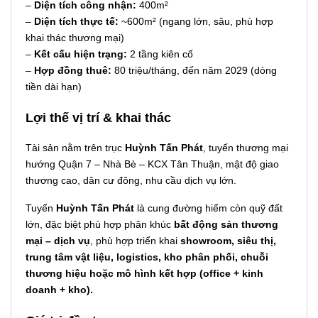
–
Diện tích công nhận:
400m²
–
Diện tích thực tế:
~600m² (ngang lớn, sâu, phù hợp
khai thác thương mại)
–
Kết cấu hiện trạng:
2 tầng kiên cố
–
Hợp đồng thuê:
80 triệu/tháng, đến năm 2029 (dòng
tiền dài hạn)
Lợi thế vị trí & khai thác
Tài sản nằm trên trục
Huỳnh Tấn Phát
, tuyến thương mại
hướng Quận 7 – Nhà Bè – KCX Tân Thuận, mật độ giao
thương cao, dân cư đông, nhu cầu dịch vụ lớn.
Tuyến
Huỳnh Tấn Phát
là cung đường hiếm còn quỹ đất
lớn, đặc biệt phù hợp phân khúc
bất động sản thương
mại – dịch vụ
, phù hợp triển khai
showroom, siêu thị,
trung tâm vật liệu, logistics, kho phân phối, chuỗi
thương hiệu hoặc mô hình kết hợp (office + kinh
doanh + kho).