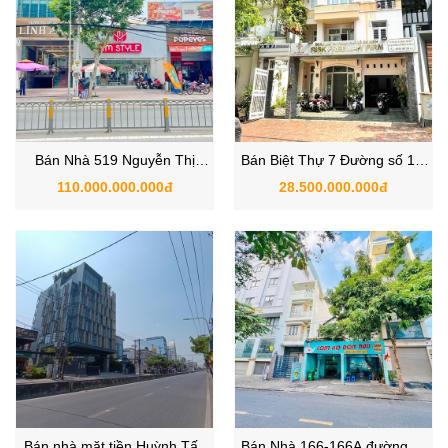
Bán Nhà 519 Nguyễn Thị
Bán Biệt Thự 7 Đường số 14,
Thập, Phường Tân Phong,
Phường Tân Thuận Đông,
110.000.000.000đ
28.500.000.000đ
Quận 7
Quận 7
Bán nhà mặt tiền Huỳnh Tấn
Bán Nhà 166-166A đường số