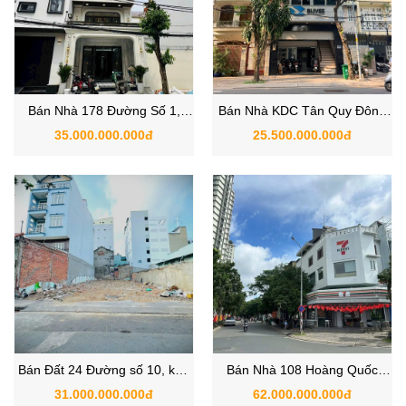
Bán Nhà 178 Đường Số 1,
Bán Nhà KDC Tân Quy Đông
Phường Tân Mỹ, Quận 7
Quận 7 – 130 Đường 40, Gần
35.000.000.000đ
25.500.000.000đ
TP.HCM
Phú Mỹ Hưng
Bán Đất 24 Đường số 10, khu
Bán Nhà 108 Hoàng Quốc
Lý Phục Man, Phường Bình
Việt, Phường Phú Mỹ, Quận 7,
31.000.000.000đ
62.000.000.000đ