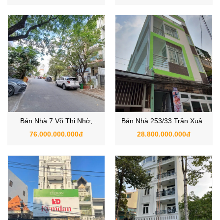
Thuận, Quận 7, TP.HCM
TP.HCM
Bán Nhà 7 Võ Thị Nhờ,
Bán Nhà 253/33 Trần Xuân
phường Tân Thuận Đông,
Soạn, Phường Tân Kiểng,
76.000.000.000đ
28.800.000.000đ
Quận 7, TP.HCM
Quận 7 TPHCM