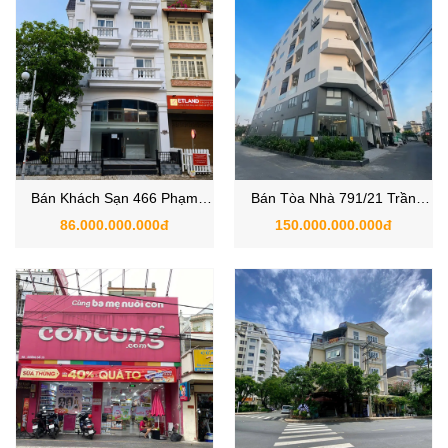
Bán Khách Sạn 466 Phạm
Bán Tòa Nhà 791/21 Trần
Thái Bường, Phường Tân
Xuân Soạn, Phường Tân
86.000.000.000đ
150.000.000.000đ
Hưng, Quận 7, TP.HCM
Hưng, Quận 7, TP.HCM