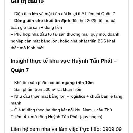
Giá trị đầu tư
– Diện tích lớn và mặt tiền dài là lợi thế hiếm tại Quận 7
–
Dòng tiền cho thuê ổn định
đến hết 2029, tối ưu bài
toán giữ tài sản + dòng tiền
– Phù hợp nhà đầu tư tài sản thương mại, quỹ mở, doanh
nghiệp cần mặt bằng lớn, hoặc nhà phát triển BĐS khai
thác mô hình mới
Insight thực tế khu vực Huỳnh Tấn Phát –
Quận 7
– Khó tìm sản phẩm có
bề ngang trên 10m
– Sản phẩm trên 500m² rất khan hiếm
– Nhu cầu thuê mặt bằng lớn + logistics + chuỗi bán lẻ tăng
mạnh
– Giá trị tăng theo hạ tầng kết nối khu Nam + cầu Thủ
Thiêm 4 + mở rộng Huỳnh Tấn Phát (quy hoạch)
Liên hệ xem nhà và làm việc trực tiếp: 0909 09