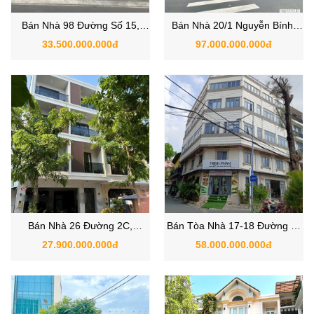
Bán Nhà 98 Đường Số 15,
Bán Nhà 20/1 Nguyễn Bính,
Phường Tân Kiểng, Quận 7,
Phường Tân Phong, Quận 7
33.500.000.000đ
97.000.000.000đ
TP.HCM
TPHCM
Bán Nhà 26 Đường 2C,
Bán Tòa Nhà 17-18 Đường số
Phường Tân Mỹ, Quận 7
54, Phường Tân Phong, Quận
27.900.000.000đ
58.000.000.000đ
TPHCM
7