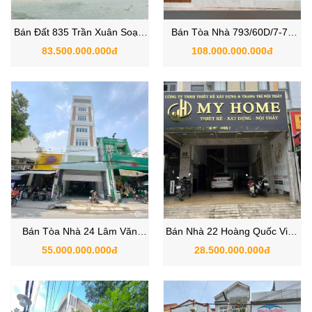
Bán Đất 835 Trần Xuân Soạn,
Bán Tòa Nhà 793/60D/7-7A
Phường Tân Hưng, Quận 7
Trần Xuân Soạn, Phường Tân
83.500.000.000đ
108.000.000.000đ
TPHCM
Hưng, Quận 7, TP.HCM
Bán Tòa Nhà 24 Lâm Văn
Bán Nhà 22 Hoàng Quốc Việt,
Bền, Phường Tân Thuận,
Phường Phú Mỹ, Quận 7 – liền
55.000.000.000đ
28.500.000.000đ
Quận 7, TPHCM
kề Phú Mỹ Hưng