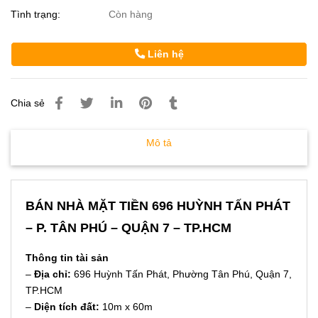
Tình trạng:
Còn hàng
Liên hệ
Chia sẻ
Mô tả
BÁN NHÀ MẶT TIỀN 696 HUỲNH TẤN PHÁT
– P. TÂN PHÚ – QUẬN 7 – TP.HCM
Thông tin tài sản
–
Địa chỉ:
696 Huỳnh Tấn Phát, Phường Tân Phú, Quận 7,
TP.HCM
–
Diện tích đất:
10m x 60m