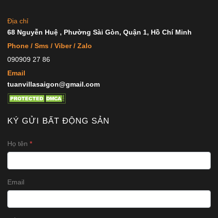
Địa chỉ
68 Nguyễn Huệ , Phường Sài Gòn, Quận 1, Hồ Chí Minh
Phone / Sms / Viber / Zalo
090909 27 86
Email
tuanvillasaigon@gmail.com
KÝ GỬI BẤT ĐỘNG SẢN
Họ tên
Email