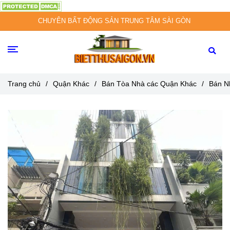
CHUYÊN BẤT ĐỘNG SẢN TRUNG TÂM SÀI GÒN
Trang chủ
/
Quận Khác
/
Bán Tòa Nhà các Quận Khác
/
Bán N