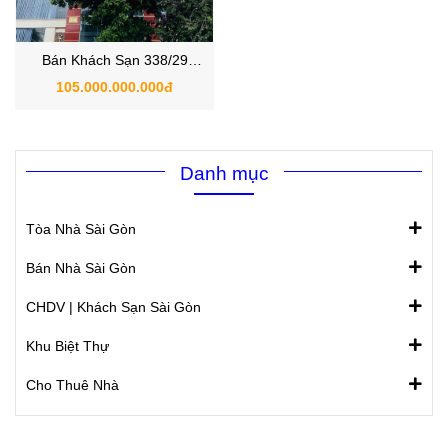
Bán Khách Sạn 338/29
Nguyễn Văn Quá , P.Đông
105.000.000.000đ
Hưng Thuận , Quận 12
Danh mục
Tòa Nhà Sài Gòn
Bán Nhà Sài Gòn
CHDV | Khách Sạn Sài Gòn
Khu Biệt Thự
Cho Thuê Nhà