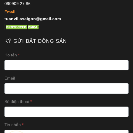
090909 27 86
Email
tuanvillasaigon@gmail.com
KÝ GỬI BẤT ĐỘNG SẢN
Họ tên
Email
Số điện thoại
Tin nhắn