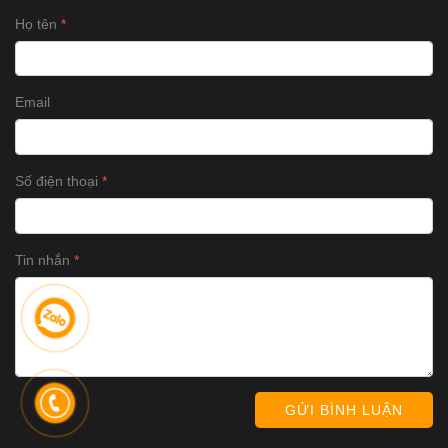
Họ tên
Email
Số điện thoại
Tin nhắn
GỬI BÌNH LUẬN