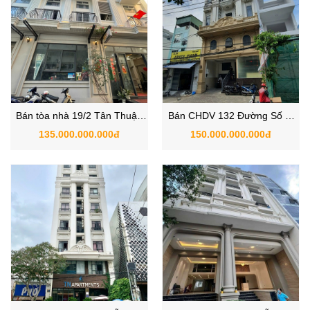
Bán tòa nhà 19/2 Tân Thuận
Bán CHDV 132 Đường Số 1,
Tây , Phường Bình Thuận ,
Phường Tân Phú, Quận 7
135.000.000.000đ
150.000.000.000đ
Quận 7 , TPHCM