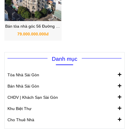
Bán tòa nhà góc 56 Đường Số
23, P.Tân Quy, Quận 7 -
79.000.000.000đ
1437m2 Sàn với lối kiến trúc
cổ điển
Danh mục
Tòa Nhà Sài Gòn
Bán Nhà Sài Gòn
CHDV | Khách Sạn Sài Gòn
Khu Biệt Thự
Cho Thuê Nhà