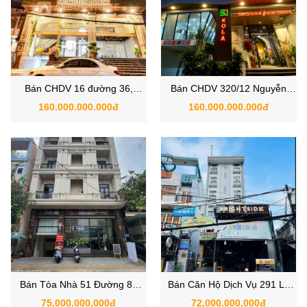
Bán CHDV 16 đường 36,
Bán CHDV 320/12 Nguyễn
Phường Tân Quy, Quận 7
Văn Linh, Phường Bình Thuận,
160.000.000.000đ
160.000.000.000đ
Quận 7
Bán Tòa Nhà ​​​​​​​51 Đường 85,
Bán Căn Hộ Dịch Vụ 291 Lê
Phường Tân Quy, Quận 7
Văn Lương, Phường Tân Quy,
75.000.000.000đ
72.000.000.000đ